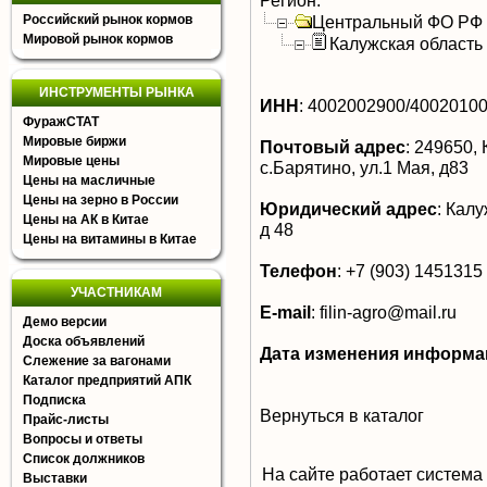
Регион:
Российский рынок кормов
Центральный ФО РФ
Мировой рынок кормов
Калужская область
ИНСТРУМЕНТЫ РЫНКА
ИНН
:
4002002900/4002010
ФуражСТАТ
Мировые биржи
Почтовый адрес
:
249650, 
Мировые цены
с.Барятино, ул.1 Мая, д83
Цены на масличные
Цены на зерно в России
Юридический адрес
:
Калуж
Цены на АК в Китае
д 48
Цены на витамины в Китае
Телефон
:
+7 (903) 1451315
УЧАСТНИКАМ
E-mail
:
filin-agro@mail.ru
Демо версии
Доска объявлений
Дата изменения информа
Слежение за вагонами
Каталог предприятий АПК
Подписка
Вернуться в каталог
Прайс-листы
Вопросы и ответы
Список должников
На сайте работает система
Выставки