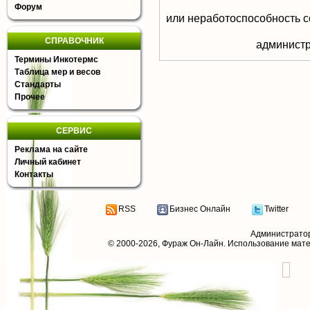
Форум
или неработоспособность с
СПРАВОЧНИК
aдминистр
Термины Инкотермс
Таблица мер и весов
Стандарты
Прочее
СЕРВИС
Реклама на сайте
Личный кабинет
Контакты
RSS
Бизнес Онлайн
Twitter
Администрато
© 2000-2026,
Фураж Он-Лайн
. Использование мат