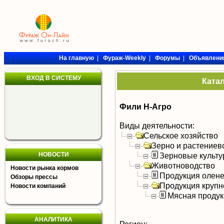
На главную
|
Фураж-Weekly
|
Форумы
|
Объявлени
ВХОД В СИСТЕМУ
Ката
Фили Н-Агро
Виды деятельности:
Сельское хозяйство
Зерно и растениев
НОВОСТИ
Зерновые культ
Животноводство
Новости рынка кормов
Продукция олен
Обзоры прессы
Продукция крупно
Новости компаний
Мясная продук
АНАЛИТИКА