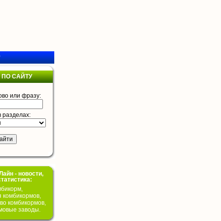
у
 ПО САЙТУ
ово или фразу:
в разделах:
айн - новости,
статистика:
бикорм,
я комбикормов,
во комбикормов,
мовые заводы.