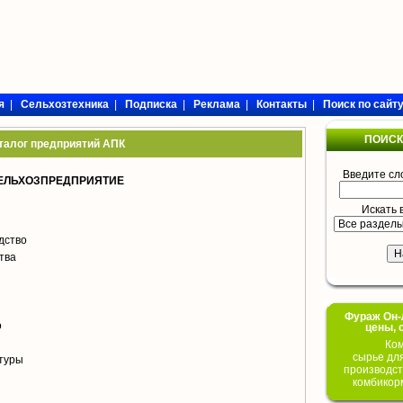
я
|
Сельхозтехника
|
Подписка
|
Реклама
|
Контакты
|
Поиск по сайт
ПОИСК
талог предприятий АПК
Введите сл
СЕЛЬХОЗПРЕДПРИЯТИЕ
Искать 
дство
тва
Фураж Он-Л
о
цены, 
Ком
сырье дл
туры
производст
комбикор