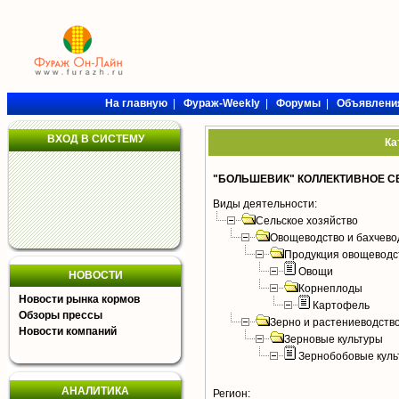
На главную
|
Фураж-Weekly
|
Форумы
|
Объявлени
ВХОД В СИСТЕМУ
Ка
"БОЛЬШЕВИК" КОЛЛЕКТИВНОЕ 
Виды деятельности:
Сельское хозяйство
Овощеводство и бахчево
Продукция овощеводс
Овощи
НОВОСТИ
Корнеплоды
Новости рынка кормов
Картофель
Обзоры прессы
Зерно и растениеводств
Новости компаний
Зерновые культуры
Зернобобовые куль
АНАЛИТИКА
Регион: