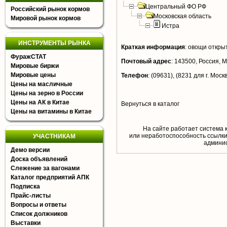
Центральный ФО РФ
Российский рынок кормов
Московская область
Мировой рынок кормов
Истра
ИНСТРУМЕНТЫ РЫНКА
Краткая информация
:
овощи открыт
ФуражСТАТ
Почтовый адрес
:
143500, Россия, Мо
Мировые биржи
Мировые цены
Телефон
:
(09631), (8231 для г. Моск
Цены на масличные
Цены на зерно в России
Цены на АК в Китае
Вернуться в каталог
Цены на витамины в Китае
На сайте работает система 
или неработоспособность ссылки,
УЧАСТНИКАМ
aдминис
Демо версии
Доска объявлений
Слежение за вагонами
Каталог предприятий АПК
Подписка
Прайс-листы
Вопросы и ответы
Список должников
Выставки