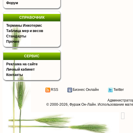
Форум
СПРАВОЧНИК
Термины Инкотермс
Таблица мер и весов
Стандарты
Прочее
СЕРВИС
Реклама на сайте
Личный кабинет
Контакты
RSS
Бизнес Онлайн
Twitter
Администрато
© 2000-2026,
Фураж Он-Лайн
. Использование мат