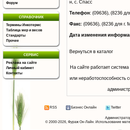
н, с. Спасс
Форум
Телефон
:
(09636), (8236 для
СПРАВОЧНИК
Факс
:
(09636), (8236 для г. 
Термины Инкотермс
Таблица мер и весов
Дата изменения информа
Стандарты
Прочее
Вернуться в каталог
СЕРВИС
Реклама на сайте
На сайте работает система
Личный кабинет
Контакты
или неработоспособность с
aдминистр
RSS
Бизнес Онлайн
Twitter
Администрато
© 2000-2026,
Фураж Он-Лайн
. Использование мат