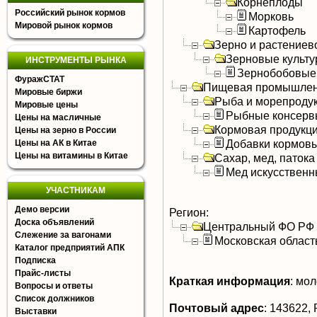
Корнеплоды
Российский рынок кормов
Морковь
Мировой рынок кормов
Картофель
Зерно и растениев
Зерновые культ
ИНСТРУМЕНТЫ РЫНКА
Зернобобовые
ФуражСТАТ
Пищевая промышлен
Мировые биржи
Рыба и морепроду
Мировые цены
Рыбные консерв
Цены на масличные
Кормовая продукц
Цены на зерно в России
Добавки кормов
Цены на АК в Китае
Цены на витамины в Китае
Сахар, мед, патока
Мед искусствен
УЧАСТНИКАМ
Демо версии
Регион:
Доска объявлений
Центральный ФО РФ
Слежение за вагонами
Московская област
Каталог предприятий АПК
Подписка
Прайс-листы
Краткая информация
:
мол
Вопросы и ответы
Список должников
Почтовый адрес
:
143622, 
Выставки