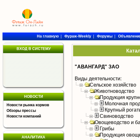
На главную
|
Фураж-Weekly
|
Форумы
|
Объявлени
ВХОД В СИСТЕМУ
Ката
"АВАНГАРД" ЗАО
Виды деятельности:
Сельское хозяйство
Животноводство
НОВОСТИ
Продукция крупно
Молочная прод
Новости рынка кормов
Крупный рогат
Обзоры прессы
Свиноводство
Новости компаний
Овощеводство и б
Грибы
Продукция овощ
АНАЛИТИКА