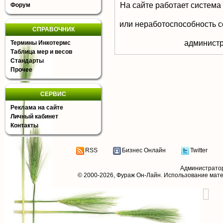
На сайте работает система
Форум
или неработоспособность с
СПРАВОЧНИК
aдминистр
Термины Инкотермс
Таблица мер и весов
Стандарты
Прочее
СЕРВИС
Реклама на сайте
Личный кабинет
Контакты
RSS
Бизнес Онлайн
Twitter
Администрато
© 2000-2026,
Фураж Он-Лайн
. Использование мат