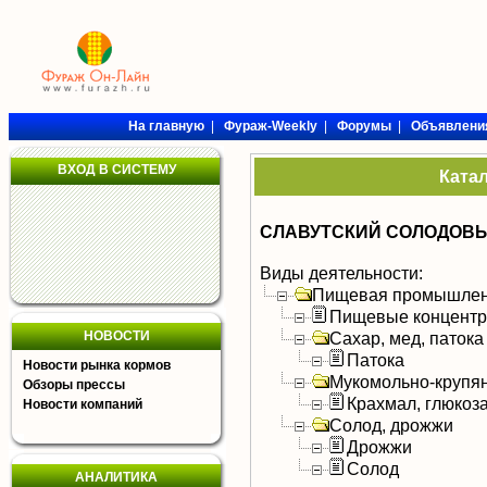
На главную
|
Фураж-Weekly
|
Форумы
|
Объявлени
ВХОД В СИСТЕМУ
Ката
СЛАВУТСКИЙ СОЛОДОВЫ
Виды деятельности:
Пищевая промышлен
Пищевые концентра
НОВОСТИ
Сахар, мед, патока
Патока
Новости рынка кормов
Мукомольно-крупя
Обзоры прессы
Крахмал, глюкоза
Новости компаний
Солод, дрожжи
Дрожжи
Солод
АНАЛИТИКА