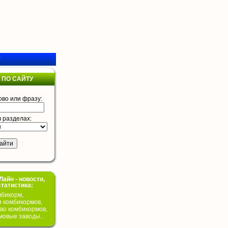
у
 ПО САЙТУ
ово или фразу:
в разделах:
айн - новости,
статистика:
бикорм,
я комбикормов,
во комбикормов,
мовые заводы.