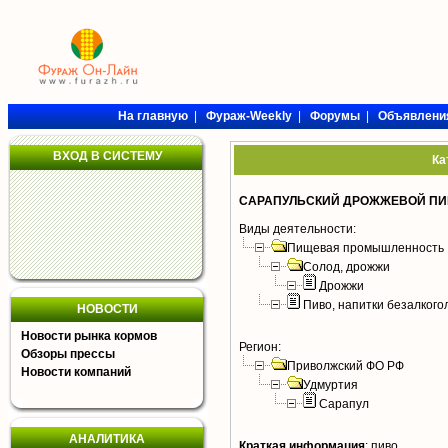
На главную
|
Фураж-Weekly
|
Форумы
|
Объявлени
ВХОД В СИСТЕМУ
Ка
САРАПУЛЬСКИЙ ДРОЖЖЕВОЙ ПИ
Виды деятельности:
Пищевая промышленность
Солод, дрожжи
Дрожжи
Пиво, напитки безалког
НОВОСТИ
Новости рынка кормов
Регион:
Обзоры прессы
Приволжский ФО РФ
Новости компаний
Удмуртия
Сарапул
АНАЛИТИКА
Краткая информация
:
пиво