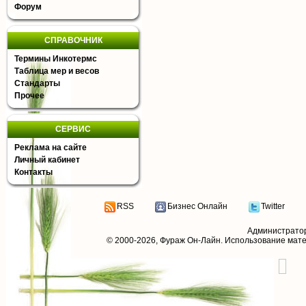
Форум
СПРАВОЧНИК
Термины Инкотермс
Таблица мер и весов
Стандарты
Прочее
СЕРВИС
Реклама на сайте
Личный кабинет
Контакты
RSS
Бизнес Онлайн
Twitter
Администрато
© 2000-2026,
Фураж Он-Лайн
. Использование мат