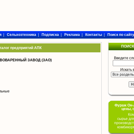
я
|
Сельхозтехника
|
Подписка
|
Реклама
|
Контакты
|
Поиск по сайт
ПОИСК
талог предприятий АПК
Введите сл
ВОВАРЕННЫЙ ЗАВОД (ЗАО)
Искать 
ольные
Фураж Он-Л
цены, 
Ком
сырье дл
производст
комбикор