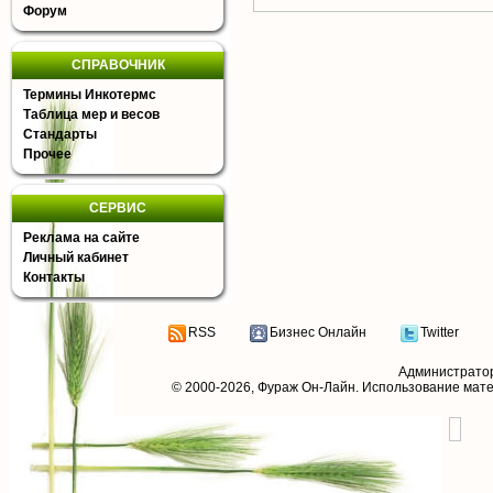
Форум
СПРАВОЧНИК
Термины Инкотермс
Таблица мер и весов
Стандарты
Прочее
СЕРВИС
Реклама на сайте
Личный кабинет
Контакты
RSS
Бизнес Онлайн
Twitter
Администрато
© 2000-2026,
Фураж Он-Лайн
. Использование мат