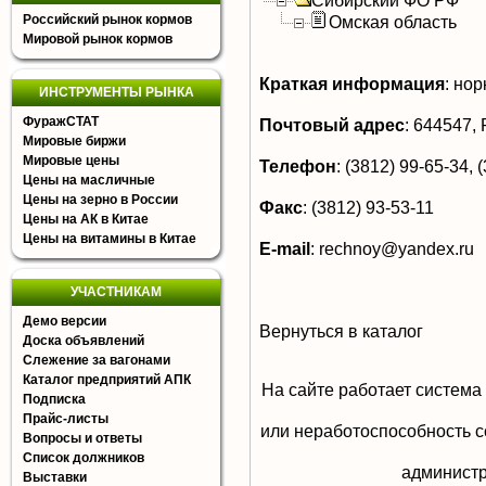
Сибирский ФО РФ
Российский рынок кормов
Омская область
Мировой рынок кормов
Краткая информация
:
норк
ИНСТРУМЕНТЫ РЫНКА
ФуражСТАТ
Почтовый адрес
:
644547, Р
Мировые биржи
Мировые цены
Телефон
:
(3812) 99-65-34, (
Цены на масличные
Цены на зерно в России
Факс
:
(3812) 93-53-11
Цены на АК в Китае
Цены на витамины в Китае
E-mail
:
rechnoy@yandex.ru
УЧАСТНИКАМ
Демо версии
Вернуться в каталог
Доска объявлений
Слежение за вагонами
Каталог предприятий АПК
На сайте работает система
Подписка
Прайс-листы
или неработоспособность с
Вопросы и ответы
Список должников
aдминистр
Выставки