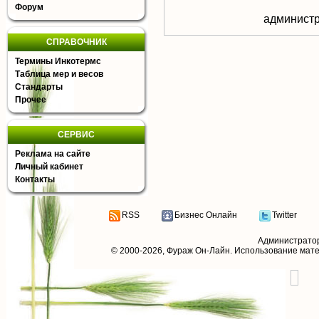
Форум
aдминистр
СПРАВОЧНИК
Термины Инкотермс
Таблица мер и весов
Стандарты
Прочее
СЕРВИС
Реклама на сайте
Личный кабинет
Контакты
RSS
Бизнес Онлайн
Twitter
Администрато
© 2000-2026,
Фураж Он-Лайн
. Использование мат