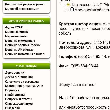
Регион:
Российский рынок кормов
Центральный ФО РФ
Мировой рынок кормов
Московская област
ИНСТРУМЕНТЫ РЫНКА
Краткая информация
:
мясо
ФуражСТАТ
песец вуалевый, песец сере
Мировые биржи
соболь
Мировые цены
Цены на масличные
Почтовый адрес
:
141214, Р
Цены на зерно в России
Зверосовхоза, ул. Паркова
Цены на АК в Китае
Цены на витамины в Китае
Телефон
:
(095) 584-93-44, 
Факс
:
(095) 584-93-44
УЧАСТНИКАМ
Демо версии
Доска объявлений
Слежение за вагонами
Вернуться в каталог
Каталог предприятий АПК
Подписка
Прайс-листы
На сайте работает система
Вопросы и ответы
Список должников
или неработоспособность с
Выставки