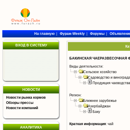
На главную
|
Фураж-Weekly
|
Форумы
|
Объявлени
ВХОД В СИСТЕМУ
Ка
БАКИНСКАЯ ЧАЕРАЗВЕСОЧНАЯ 
Виды деятельности:
Сельское хозяйство
Садоводство и виноград
Продукция чаеводств
НОВОСТИ
Регион:
Новости рынка кормов
Ближнее зарубежье
Обзоры прессы
Азербайджан
Новости компаний
Баку
Краткая информация
:
чай
АНАЛИТИКА