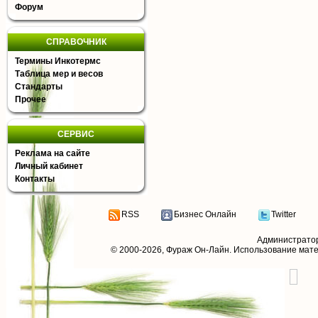
Форум
СПРАВОЧНИК
Термины Инкотермс
Таблица мер и весов
Стандарты
Прочее
СЕРВИС
Реклама на сайте
Личный кабинет
Контакты
RSS
Бизнес Онлайн
Twitter
Администрато
© 2000-2026,
Фураж Он-Лайн
. Использование мат