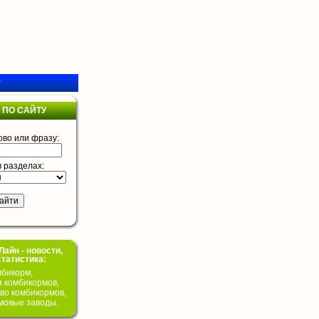
у
 ПО САЙТУ
ово или фразу:
в разделах:
айн - новости,
статистика:
бикорм,
я комбикормов,
во комбикормов,
мовые заводы.