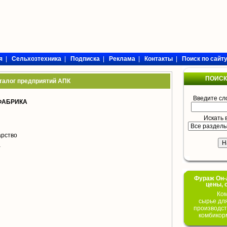
я
|
Сельхозтехника
|
Подписка
|
Реклама
|
Контакты
|
Поиск по сайт
ПОИСК
талог предприятий АПК
Введите сл
ФАБРИКА
Искать 
арство
а
Фураж Он-Л
цены, 
Ком
сырье дл
производст
комбикор