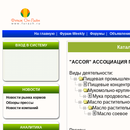
На главную
|
Фураж-Weekly
|
Форумы
|
Объявлени
ВХОД В СИСТЕМУ
Ката
"АССОЯ" АССОЦИАЦИЯ 
Виды деятельности:
Пищевая промышлен
Пищевые концентра
НОВОСТИ
Мукомольно-крупя
Мука продоволь
Новости рынка кормов
Масло растительно
Обзоры прессы
Масло раститель
Новости компаний
Масло соевое
АНАЛИТИКА