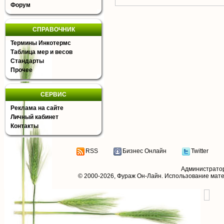
Форум
СПРАВОЧНИК
Термины Инкотермс
Таблица мер и весов
Стандарты
Прочее
СЕРВИС
Реклама на сайте
Личный кабинет
Контакты
RSS
Бизнес Онлайн
Twitter
Администрато
© 2000-2026,
Фураж Он-Лайн
. Использование мат