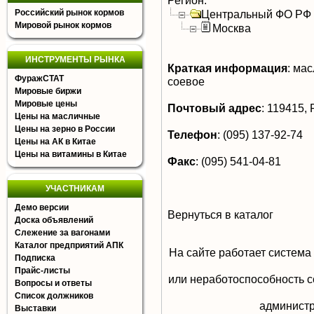
Регион:
Российский рынок кормов
Центральный ФО РФ
Мировой рынок кормов
Москва
ИНСТРУМЕНТЫ РЫНКА
Краткая информация
:
масл
ФуражСТАТ
соевое
Мировые биржи
Мировые цены
Почтовый адрес
:
119415, Р
Цены на масличные
Цены на зерно в России
Телефон
:
(095) 137-92-74
Цены на АК в Китае
Цены на витамины в Китае
Факс
:
(095) 541-04-81
УЧАСТНИКАМ
Демо версии
Вернуться в каталог
Доска объявлений
Слежение за вагонами
Каталог предприятий АПК
На сайте работает система
Подписка
Прайс-листы
или неработоспособность с
Вопросы и ответы
Список должников
aдминистр
Выставки