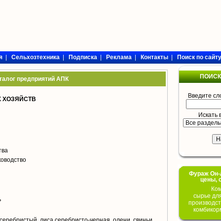
я
|
Сельхозтехника
|
Подписка
|
Реклама
|
Контакты
|
Поиск по сайт
ПОИСК
талог предприятий АПК
Введите сл
 ХОЗЯЙСТВ
Искать 
тва
ководство
Фураж Он-Л
цены, 
Ком
сырье дл
ь
производст
комбикор
серебристый, лиса серебристо-черная, олени, свиньи,