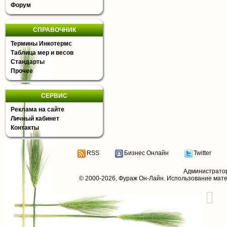
Форум
СПРАВОЧНИК
Термины Инкотермс
Таблица мер и весов
Стандарты
Прочее
СЕРВИС
Реклама на сайте
Личный кабинет
Контакты
RSS
Бизнес Онлайн
Twitter
Администрато
© 2000-2026,
Фураж Он-Лайн
. Использование мат