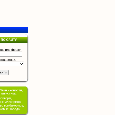
у
 ПО САЙТУ
ово или фразу:
в разделах:
айн - новости,
статистика:
бикорм,
я комбикормов,
во комбикормов,
мовые заводы.