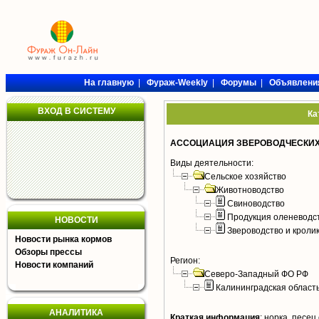
На главную
|
Фураж-Weekly
|
Форумы
|
Объявлени
ВХОД В СИСТЕМУ
Ка
АССОЦИАЦИЯ ЗВЕРОВОДЧЕСКИХ
Виды деятельности:
Сельское хозяйство
Животноводство
Свиноводство
Продукция оленеводс
НОВОСТИ
Звероводство и кроли
Новости рынка кормов
Обзоры прессы
Регион:
Новости компаний
Северо-Западный ФО РФ
Калининградская област
АНАЛИТИКА
Краткая информация
:
норка, песец 