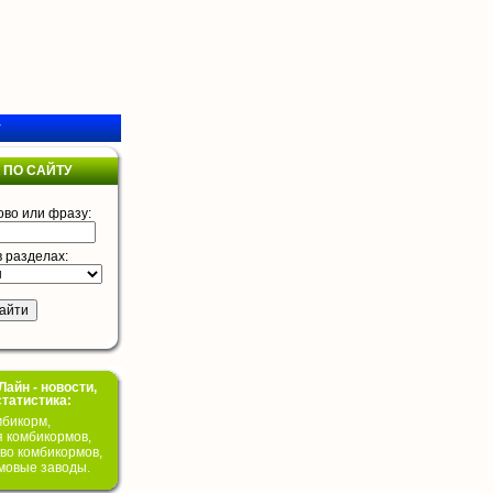
у
 ПО САЙТУ
ово или фразу:
в разделах:
айн - новости,
статистика:
бикорм,
я комбикормов,
во комбикормов,
мовые заводы.