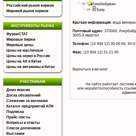
Азербайджан
Российский рынок кормов
Баку
Мировой рынок кормов
Краткая информация
:
вода минерал
ИНСТРУМЕНТЫ РЫНКА
Почтовый адрес
:
370000, Азербайджа
ФуражСТАТ
3005-й квартал
Мировые биржи
Телефон
:
(10 994 12) 30-06-60, 30-0
Мировые цены
Цены на масличные
Факс
:
(10 994 12) 31-21-95
Цены на зерно в России
Цены на АК в Китае
Цены на витамины в Китае
Вернуться в каталог
УЧАСТНИКАМ
На сайте работает система 
или неработоспособность ссылки,
Демо версии
aдминис
Доска объявлений
Слежение за вагонами
Каталог предприятий АПК
Подписка
Прайс-листы
Вопросы и ответы
Список должников
Выставки