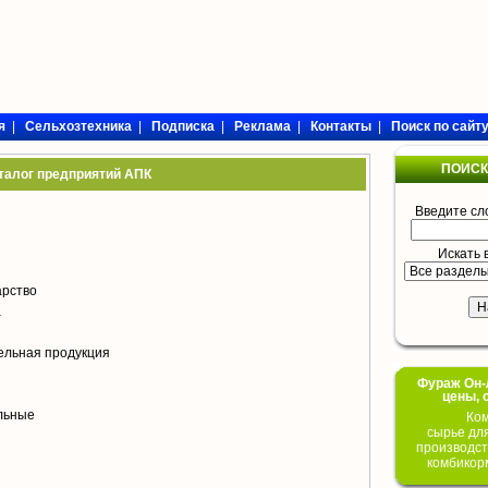
я
|
Сельхозтехника
|
Подписка
|
Реклама
|
Контакты
|
Поиск по сайт
ПОИСК
талог предприятий АПК
Введите сл
Искать 
арство
а
ельная продукция
Фураж Он-Л
цены, 
ольные
Ком
сырье дл
производст
комбикор