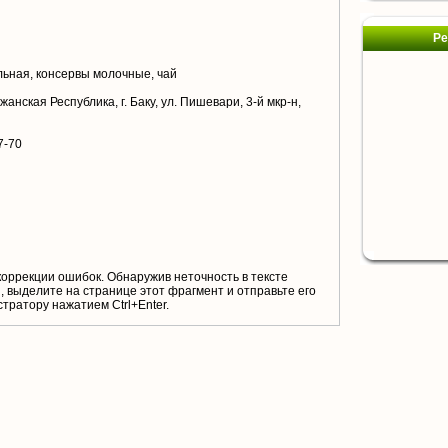
Ре
ьная, консервы молочные, чай
нская Республика, г. Баку, ул. Пишевари, 3-й мкр-н,
7-70
коррекции ошибок. Обнаружив неточность в тексте
 выделите на странице этот фрагмент и отправьте его
тратору нажатием Ctrl+Enter.