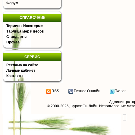
Форум
СПРАВОЧНИК
Термины Инкотермс
Таблица мер и весов
Стандарты
Прочее
СЕРВИС
Реклама на сайте
Личный кабинет
Контакты
RSS
Бизнес Онлайн
Twitter
Администрато
© 2000-2026,
Фураж Он-Лайн
. Использование мат