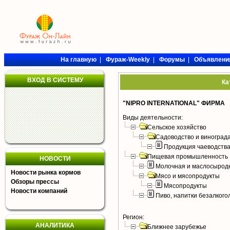
На главную
|
Фураж-Weekly
|
Форумы
|
Объявлени
ВХОД В СИСТЕМУ
Ка
"NIPRO INTERNATIONAL" ФИРМА
Виды деятельности:
Сельское хозяйство
Садоводство и виноград
Продукция чаеводств
Пищевая промышленность
НОВОСТИ
Молочная и маслосырод
Новости рынка кормов
Мясо и мясопродукты
Обзоры прессы
Мясопродукты
Новости компаний
Пиво, напитки безалког
Регион:
АНАЛИТИКА
Ближнее зарубежье