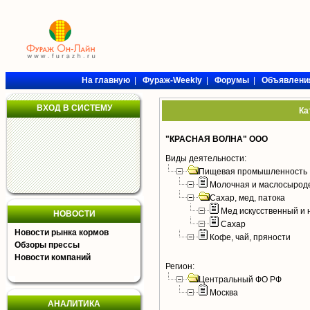
На главную
|
Фураж-Weekly
|
Форумы
|
Объявлени
ВХОД В СИСТЕМУ
Ка
"КРАСНАЯ ВОЛНА" ООО
Виды деятельности:
Пищевая промышленность
Молочная и маслосырод
Сахар, мед, патока
Мед искусственный и
НОВОСТИ
Сахар
Новости рынка кормов
Кофе, чай, пряности
Обзоры прессы
Новости компаний
Регион:
Центральный ФО РФ
Москва
АНАЛИТИКА