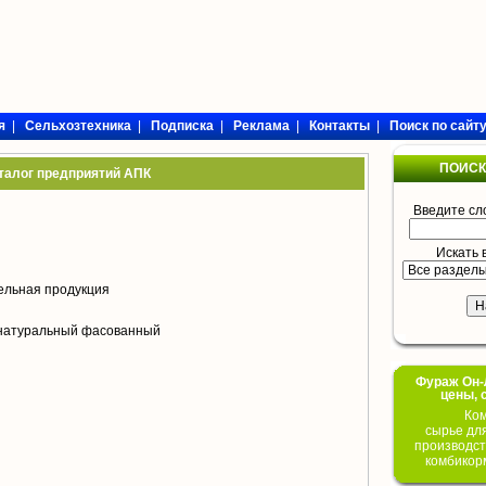
я
|
Сельхозтехника
|
Подписка
|
Реклама
|
Контакты
|
Поиск по сайт
ПОИСК
талог предприятий АПК
Введите сл
Искать 
ельная продукция
 натуральный фасованный
Фураж Он-Л
цены, 
Ком
сырье дл
производст
комбикор