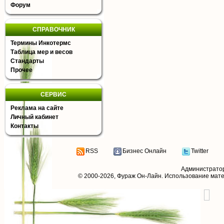
Форум
СПРАВОЧНИК
Термины Инкотермс
Таблица мер и весов
Стандарты
Прочее
СЕРВИС
Реклама на сайте
Личный кабинет
Контакты
RSS
Бизнес Онлайн
Twitter
Администрато
© 2000-2026,
Фураж Он-Лайн
. Использование мат