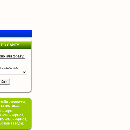
у
 ПО САЙТУ
ово или фразу:
в разделах:
айн - новости,
статистика:
бикорм,
я комбикормов,
во комбикормов,
мовые заводы.