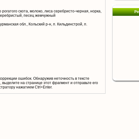
 рогатого скота, молоко, лиса серебристо-черная, норка,
Ре
серебристый, песец жемчужный
рманская обл., Кольский р-н, п. Кильдинстрой, п.
коррекции ошибок. Обнаружив неточность в тексте
 выделите на странице этот фрагмент и отправьте его
тратору нажатием Ctrl+Enter.