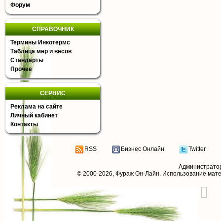
Форум
СПРАВОЧНИК
Термины Инкотермс
Таблица мер и весов
Стандарты
Прочее
СЕРВИС
Реклама на сайте
Личный кабинет
Контакты
RSS
Бизнес Онлайн
Twitter
Администрато
© 2000-2026,
Фураж Он-Лайн
. Использование мат