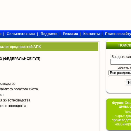
я
|
Сельхозтехника
|
Подписка
|
Реклама
|
Контакты
|
Поиск по сайт
ПОИСК
талог предприятий АПК
Введите сл
 (ФЕДЕРАЛЬНОЕ ГУП)
Искать 
ководство
мелкого рогатого скота
кот
я животноводства
Фураж Он-Л
животноводства
цены, 
Ком
сырье дл
производст
комбикор