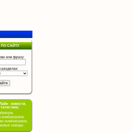
у
 ПО САЙТУ
ово или фразу:
в разделах:
айн - новости,
статистика:
бикорм,
я комбикормов,
во комбикормов,
мовые заводы.