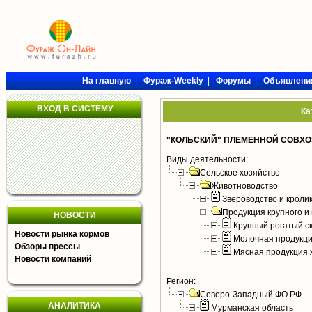
На главную
|
Фураж-Weekly
|
Форумы
|
Объявлени
ВХОД В СИСТЕМУ
Ка
"КОЛЬСКИЙ" ПЛЕМЕННОЙ СОВХОЗ
Виды деятельности:
Сельское хозяйство
Животноводство
Звероводство и кроли
Продукция крупного и 
НОВОСТИ
Крупный рогатый с
Новости рынка кормов
Молочная продукци
Обзоры прессы
Мясная продукция 
Новости компаний
Регион:
Северо-Западный ФО РФ
АНАЛИТИКА
Мурманская область