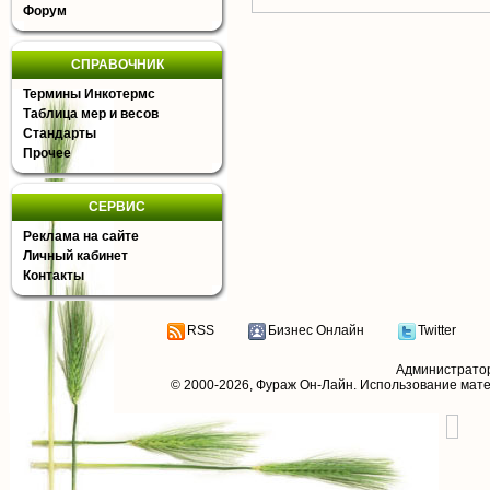
Форум
СПРАВОЧНИК
Термины Инкотермс
Таблица мер и весов
Стандарты
Прочее
СЕРВИС
Реклама на сайте
Личный кабинет
Контакты
RSS
Бизнес Онлайн
Twitter
Администрато
© 2000-2026,
Фураж Он-Лайн
. Использование мат