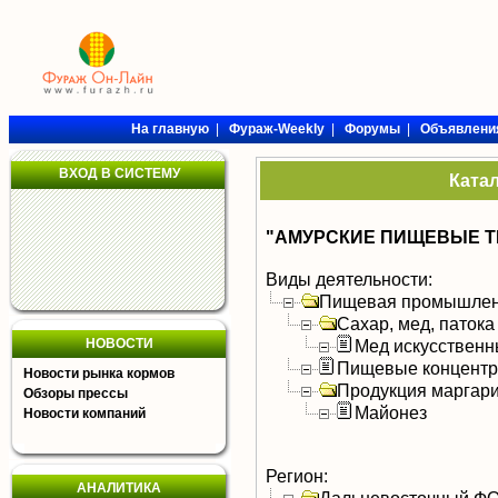
На главную
|
Фураж-Weekly
|
Форумы
|
Объявлени
ВХОД В СИСТЕМУ
Ката
"АМУРСКИЕ ПИЩЕВЫЕ Т
Виды деятельности:
Пищевая промышлен
Сахар, мед, патока
НОВОСТИ
Мед искусствен
Пищевые концентра
Новости рынка кормов
Продукция маргар
Обзоры прессы
Майонез
Новости компаний
Регион:
АНАЛИТИКА