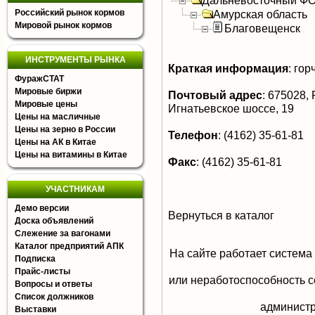
Дальневосточный Ф
Российский рынок кормов
Амурская область
Мировой рынок кормов
Благовещенск
ИНСТРУМЕНТЫ РЫНКА
Краткая информация
:
гор
ФуражСТАТ
Мировые биржи
Почтовый адрес
:
675028, Р
Мировые цены
Игнатьевское шоссе, 19
Цены на масличные
Цены на зерно в России
Телефон
:
(4162) 35-61-81
Цены на АК в Китае
Цены на витамины в Китае
Факс
:
(4162) 35-61-81
УЧАСТНИКАМ
Демо версии
Вернуться в каталог
Доска объявлений
Слежение за вагонами
Каталог предприятий АПК
На сайте работает система
Подписка
Прайс-листы
или неработоспособность с
Вопросы и ответы
Список должников
aдминистр
Выставки