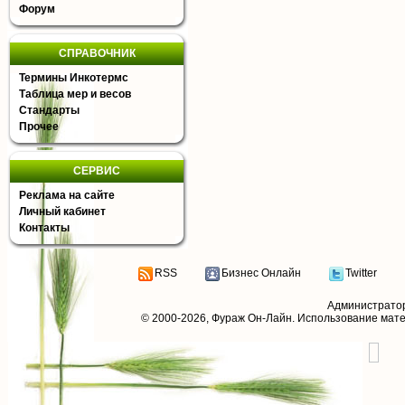
Форум
СПРАВОЧНИК
Термины Инкотермс
Таблица мер и весов
Стандарты
Прочее
СЕРВИС
Реклама на сайте
Личный кабинет
Контакты
RSS
Бизнес Онлайн
Twitter
Администрато
© 2000-2026,
Фураж Он-Лайн
. Использование мат