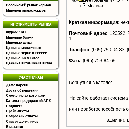
Центральный ФО РФ
Российский рынок кормов
Москва
Мировой рынок кормов
Краткая информация
:
нект
ИНСТРУМЕНТЫ РЫНКА
ФуражСТАТ
Почтовый адрес
:
123592, Р
Мировые биржи
1
Мировые цены
Цены на масличные
Телефон
:
(095) 750-04-33, (
Цены на зерно в России
Цены на АК в Китае
Факс
:
(095) 758-84-68
Цены на витамины в Китае
УЧАСТНИКАМ
Вернуться в каталог
Демо версии
Доска объявлений
Слежение за вагонами
На сайте работает система
Каталог предприятий АПК
Подписка
или неработоспособность с
Прайс-листы
Вопросы и ответы
aдминистр
Список должников
Выставки