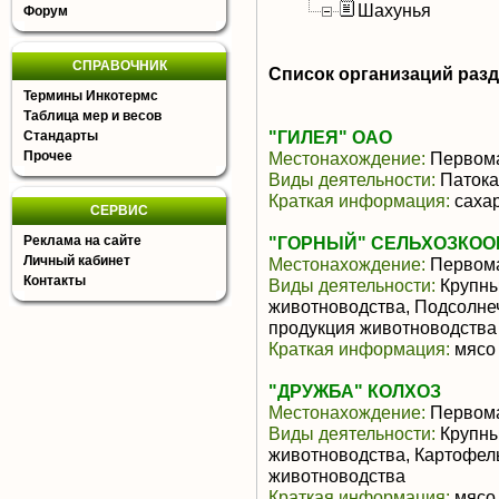
Шахунья
Форум
СПРАВОЧНИК
Список организаций раз
Термины Инкотермс
Таблица мер и весов
"ГИЛЕЯ" ОАО
Стандарты
Прочее
Местонахождение:
Первом
Виды деятельности:
Патока
Краткая информация:
сахар
СЕРВИС
Реклама на сайте
"ГОРНЫЙ" СЕЛЬХОЗКОО
Личный кабинет
Местонахождение:
Первом
Контакты
Виды деятельности:
Крупны
животноводства, Подсолне
продукция животноводства
Краткая информация:
мясо 
"ДРУЖБА" КОЛХОЗ
Местонахождение:
Первом
Виды деятельности:
Крупны
животноводства, Картофел
животноводства
Краткая информация:
мясо 