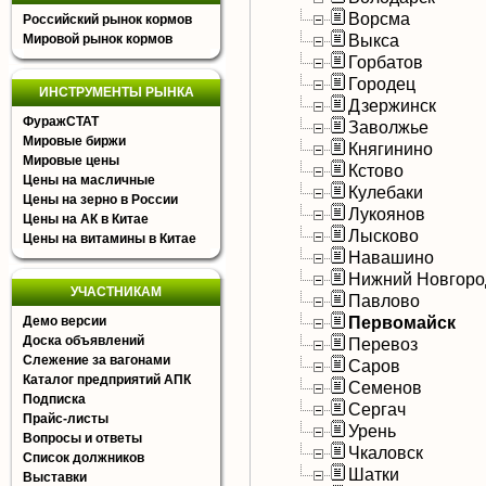
Ворсма
Российский рынок кормов
Выкса
Мировой рынок кормов
Горбатов
Городец
ИНСТРУМЕНТЫ РЫНКА
Дзержинск
ФуражСТАТ
Заволжье
Мировые биржи
Княгинино
Мировые цены
Кстово
Цены на масличные
Кулебаки
Цены на зерно в России
Лукоянов
Цены на АК в Китае
Лысково
Цены на витамины в Китае
Навашино
Нижний Новгоро
УЧАСТНИКАМ
Павлово
Первомайск
Демо версии
Доска объявлений
Перевоз
Слежение за вагонами
Саров
Каталог предприятий АПК
Семенов
Подписка
Сергач
Прайс-листы
Урень
Вопросы и ответы
Чкаловск
Список должников
Шатки
Выставки