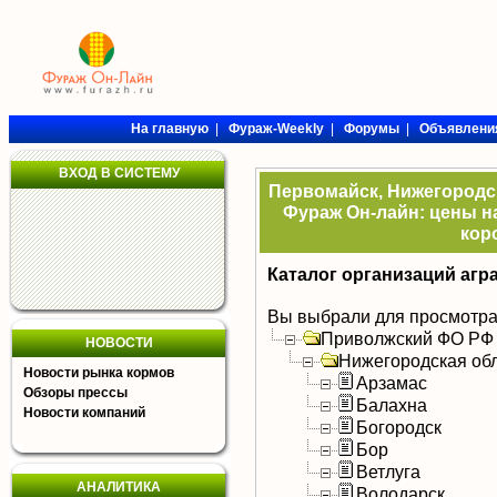
На главную
|
Фураж-Weekly
|
Форумы
|
Объявлени
ВХОД В СИСТЕМУ
Первомайск, Нижегородск
Фураж Он-лайн: цены на
кор
Каталог организаций агр
Вы выбрали для просмотра
Приволжский ФО РФ
НОВОСТИ
Нижегородская об
Новости рынка кормов
Арзамас
Обзоры прессы
Балахна
Новости компаний
Богородск
Бор
Ветлуга
АНАЛИТИКА
Володарск