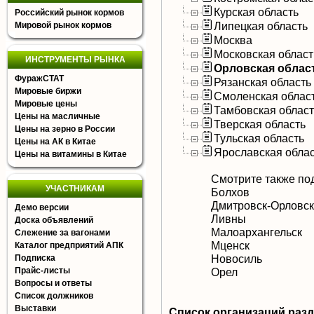
Курская область
Российский рынок кормов
Липецкая область
Мировой рынок кормов
Москва
Московская област
ИНСТРУМЕНТЫ РЫНКА
Орловская облас
ФуражСТАТ
Рязанская область
Мировые биржи
Смоленская облас
Мировые цены
Тамбовская област
Цены на масличные
Тверская область
Цены на зерно в России
Тульская область
Цены на АК в Китае
Ярославская обла
Цены на витамины в Китае
Смотрите также по
УЧАСТНИКАМ
Болхов
Дмитровск-Орловс
Демо версии
Ливны
Доска объявлений
Малоархангельск
Слежение за вагонами
Мценск
Каталог предприятий АПК
Новосиль
Подписка
Прайс-листы
Орел
Вопросы и ответы
Список должников
Выставки
Список организаций раз