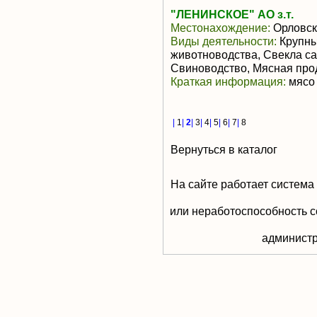
"ЛЕНИНСКОЕ" АО з.т.
Местонахождение:
Орловск
Виды деятельности:
Крупны
животноводства, Свекла са
Свиноводство, Мясная про
Краткая информация:
мясо 
|
1
|
2
|
3
|
4
|
5
|
6
|
7
|
8
Вернуться в каталог
На сайте работает система
или неработоспособность с
aдминистр