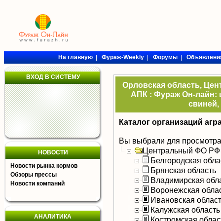
На главную
|
Фураж-Weekly
|
Форумы
|
Объявлени
ВХОД В СИСТЕМУ
Орловская область, Цен
АПК : Фураж Он-лайн: 
свиней,
Каталог организаций агр
Вы выбрали для просмотра
Центральный ФО РФ
НОВОСТИ
Белгородская обла
Новости рынка кормов
Брянская область
Обзоры прессы
Владимирская обл
Новости компаний
Воронежская обла
Ивановская облас
Калужская область
АНАЛИТИКА
Костромская облас