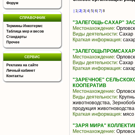
Форум
|
1
|
2
|
3
|
4
|
5
|
6
|
7
|
8
СПРАВОЧНИК
"ЗАЛЕГОЩЬ-САХАР" ЗА
Термины Инкотермс
Местонахождение:
Орловск
Таблица мер и весов
Виды деятельности:
Сахар
Стандарты
Краткая информация:
сахар
Прочее
"ЗАЛЕГОЩЬПРОМСАХАР
Местонахождение:
Орловск
СЕРВИС
Виды деятельности:
Сахар
Реклама на сайте
Краткая информация:
сахар
Личный кабинет
Контакты
"ЗАРЕЧНОЕ" СЕЛЬСКО
КООПЕРАТИВ
Местонахождение:
Орловск
Виды деятельности:
Крупны
животноводства, Зернобоб
продукция животноводства
Краткая информация:
мясо 
"ЗАРЯ МИРА" КОЛЛЕКТ
Местонахождение:
Орловск