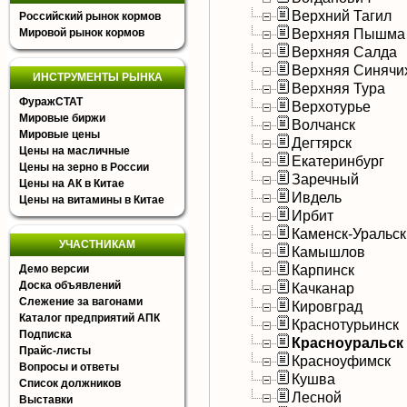
Верхний Тагил
Российский рынок кормов
Верхняя Пышма
Мировой рынок кормов
Верхняя Салда
Верхняя Синячи
ИНСТРУМЕНТЫ РЫНКА
Верхняя Тура
ФуражСТАТ
Верхотурье
Мировые биржи
Волчанск
Мировые цены
Дегтярск
Цены на масличные
Екатеринбург
Цены на зерно в России
Заречный
Цены на АК в Китае
Ивдель
Цены на витамины в Китае
Ирбит
Каменск-Уральс
УЧАСТНИКАМ
Камышлов
Карпинск
Демо версии
Доска объявлений
Качканар
Слежение за вагонами
Кировград
Каталог предприятий АПК
Краснотурьинск
Подписка
Красноуральск
Прайс-листы
Красноуфимск
Вопросы и ответы
Кушва
Список должников
Лесной
Выставки