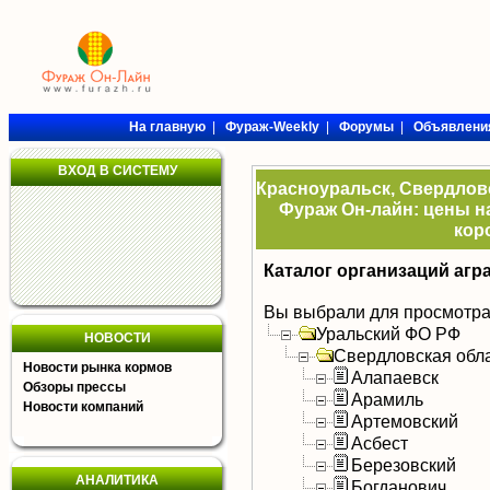
На главную
|
Фураж-Weekly
|
Форумы
|
Объявлени
ВХОД В СИСТЕМУ
Красноуральск, Свердловс
Фураж Он-лайн: цены на
кор
Каталог организаций агр
Вы выбрали для просмотра
Уральский ФО РФ
НОВОСТИ
Свердловская обл
Новости рынка кормов
Алапаевск
Обзоры прессы
Арамиль
Новости компаний
Артемовский
Асбест
Березовский
АНАЛИТИКА
Богданович