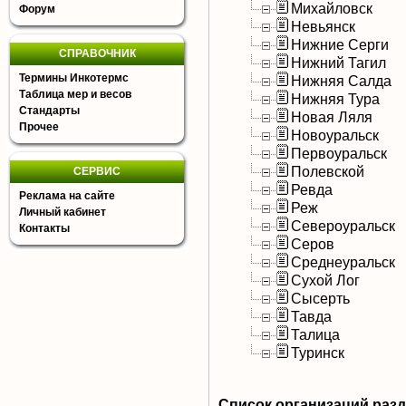
Михайловск
Форум
Невьянск
Нижние Серги
СПРАВОЧНИК
Нижний Тагил
Термины Инкотермс
Нижняя Салда
Таблица мер и весов
Нижняя Тура
Стандарты
Новая Ляля
Прочее
Новоуральск
Первоуральск
Полевской
СЕРВИС
Ревда
Реклама на сайте
Реж
Личный кабинет
Североуральск
Контакты
Серов
Среднеуральск
Сухой Лог
Сысерть
Тавда
Талица
Туринск
Список организаций раз