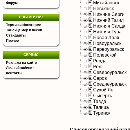
Михайловск
Форум
Невьянск
Нижние Серги
СПРАВОЧНИК
Нижний Тагил
Термины Инкотермс
Нижняя Салда
Таблица мер и весов
Нижняя Тура
Стандарты
Новая Ляля
Прочее
Новоуральск
Первоуральск
Полевской
СЕРВИС
Ревда
Реклама на сайте
Реж
Личный кабинет
Североуральск
Контакты
Серов
Среднеуральск
Сухой Лог
Сысерть
Тавда
Талица
Туринск
Список организаций раз