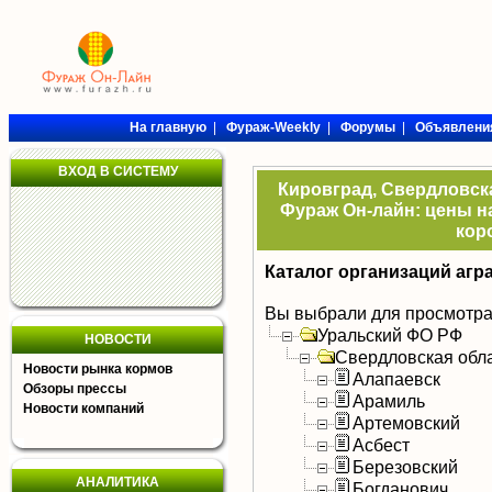
На главную
|
Фураж-Weekly
|
Форумы
|
Объявлени
ВХОД В СИСТЕМУ
Кировград, Свердловска
Фураж Он-лайн: цены на
кор
Каталог организаций агр
Вы выбрали для просмотра
Уральский ФО РФ
НОВОСТИ
Свердловская обл
Новости рынка кормов
Алапаевск
Обзоры прессы
Арамиль
Новости компаний
Артемовский
Асбест
Березовский
АНАЛИТИКА
Богданович