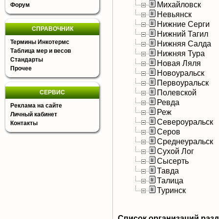
Михайловск
Форум
Невьянск
Нижние Серги
СПРАВОЧНИК
Нижний Тагил
Термины Инкотермс
Нижняя Салда
Таблица мер и весов
Нижняя Тура
Стандарты
Новая Ляля
Прочее
Новоуральск
Первоуральск
Полевской
СЕРВИС
Ревда
Реклама на сайте
Реж
Личный кабинет
Североуральск
Контакты
Серов
Среднеуральск
Сухой Лог
Сысерть
Тавда
Талица
Туринск
Список организаций раз