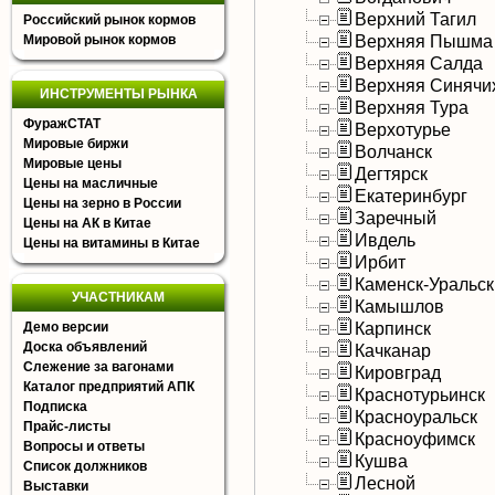
Верхний Тагил
Российский рынок кормов
Верхняя Пышма
Мировой рынок кормов
Верхняя Салда
Верхняя Синячи
ИНСТРУМЕНТЫ РЫНКА
Верхняя Тура
ФуражСТАТ
Верхотурье
Мировые биржи
Волчанск
Мировые цены
Дегтярск
Цены на масличные
Екатеринбург
Цены на зерно в России
Заречный
Цены на АК в Китае
Ивдель
Цены на витамины в Китае
Ирбит
Каменск-Уральс
УЧАСТНИКАМ
Камышлов
Карпинск
Демо версии
Доска объявлений
Качканар
Слежение за вагонами
Кировград
Каталог предприятий АПК
Краснотурьинск
Подписка
Красноуральск
Прайс-листы
Красноуфимск
Вопросы и ответы
Кушва
Список должников
Лесной
Выставки