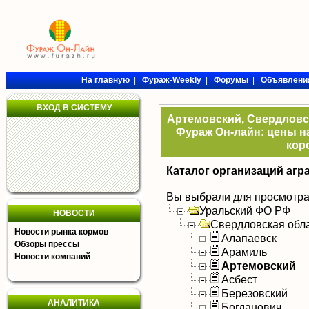
На главную
|
Фураж-Weekly
|
Форумы
|
Объявлени
ВХОД В СИСТЕМУ
Артемовский, Свердловск
Фураж Он-лайн: цены на
кор
Каталог организаций агр
Вы выбрали для просмотра
Уральский ФО РФ
НОВОСТИ
Свердловская обл
Новости рынка кормов
Алапаевск
Обзоры прессы
Арамиль
Новости компаний
Артемовский
Асбест
Березовский
АНАЛИТИКА
Богданович