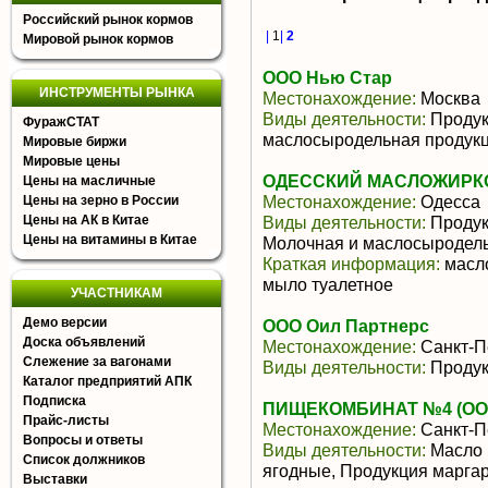
Российский рынок кормов
|
1
|
2
Мировой рынок кормов
ООО Нью Стар
ИНСТРУМЕНТЫ РЫНКА
Местонахождение:
Москва
Виды деятельности:
Продук
ФуражСТАТ
маслосыродельная продукц
Мировые биржи
Мировые цены
ОДЕССКИЙ МАСЛОЖИРКО
Цены на масличные
Местонахождение:
Одесса
Цены на зерно в России
Цены на АК в Китае
Виды деятельности:
Продук
Цены на витамины в Китае
Молочная и маслосыродел
Краткая информация:
масло
мыло туалетное
УЧАСТНИКАМ
Демо версии
ООО Оил Партнерс
Доска объявлений
Местонахождение:
Санкт-П
Слежение за вагонами
Виды деятельности:
Продук
Каталог предприятий АПК
Подписка
ПИЩЕКОМБИНАТ №4 (ОО
Прайс-листы
Местонахождение:
Санкт-П
Вопросы и ответы
Виды деятельности:
Масло 
Список должников
ягодные, Продукция марга
Выставки