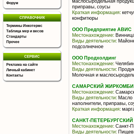
маслосыродельная продукц
Форум
приправы, соусы
Краткая информация:
кетчу
конфитюры
СПРАВОЧНИК
Термины Инкотермс
ООО Предприятие АВИС
Таблица мер и весов
Местонахождение:
Винниц
Стандарты
Виды деятельности:
Майоне
Прочее
подсолнечное
СЕРВИС
ООО Продхолдинг
Местонахождение:
Челябин
Реклама на сайте
Виды деятельности:
Продук
Личный кабинет
Молочная и маслосыродель
Контакты
САМАРСКИЙ ЖИРКОМБИН
Местонахождение:
Самарск
Виды деятельности:
Масло 
наполнители, приправы, со
Краткая информация:
марга
САНКТ-ПЕТЕРБУРГСКИЙ 
Местонахождение:
Санкт-П
Виды деятельности:
Пищевы