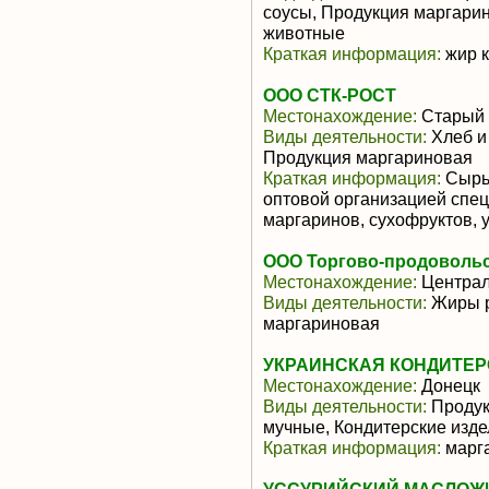
соусы, Продукция маргари
животные
Краткая информация:
жир к
ООО СТК-РОСТ
Местонахождение:
Старый 
Виды деятельности:
Хлеб и
Продукция маргариновая
Краткая информация:
Сырье
оптовой организацией спе
маргаринов, сухофруктов, у
ООО Торгово-продовольс
Местонахождение:
Центра
Виды деятельности:
Жиры р
маргариновая
УКРАИНСКАЯ КОНДИТЕР
Местонахождение:
Донецк
Виды деятельности:
Продук
мучные, Кондитерские изд
Краткая информация:
марг