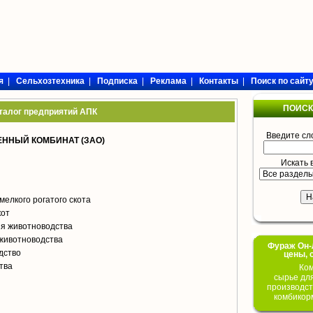
я
|
Сельхозтехника
|
Подписка
|
Реклама
|
Контакты
|
Поиск по сайт
ПОИСК
талог предприятий АПК
Введите сл
ННЫЙ КОМБИНАТ (ЗАО)
Искать 
мелкого рогатого скота
кот
я животноводства
животноводства
Фураж Он-Л
дство
цены, 
тва
Ком
сырье дл
производст
комбикор