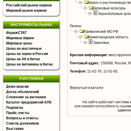
Зерно и растениеводств
Российский рынок кормов
Зерновые культуры
Мировой рынок кормов
Зернобобовые куль
ИНСТРУМЕНТЫ РЫНКА
Регион:
Приволжский ФО РФ
ФуражСТАТ
Нижегородская область
Мировые биржи
Заволжье
Мировые цены
Цены на масличные
Цены на зерно в России
Краткая информация
:
мясо крупного
Цены на АК в Китае
Почтовый адрес
:
150008, Россия, Я
Цены на витамины в Китае
Телефон
:
11-02-76, 11-02-65
УЧАСТНИКАМ
Демо версии
Вернуться в каталог
Доска объявлений
Слежение за вагонами
На сайте работает система 
Каталог предприятий АПК
или неработоспособность ссылки,
Подписка
aдминис
Прайс-листы
Вопросы и ответы
Список должников
Выставки