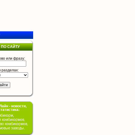
у
 ПО САЙТУ
ово или фразу:
в разделах:
айн - новости,
статистика:
бикорм,
я комбикормов,
во комбикормов,
мовые заводы.