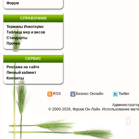
Форум
СПРАВОЧНИК
Термины Инкотермс
Таблица мер и весов
Стандарты
Прочее
СЕРВИС
Реклама на сайте
Личный кабинет
Контакты
RSS
Бизнес Онлайн
Twitter
Администрато
© 2000-2026,
Фураж Он-Лайн
. Использование мат