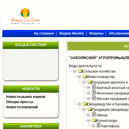
На главную
|
Фураж-Weekly
|
Форумы
|
Объявлени
ВХОД В СИСТЕМУ
Ка
"ЗАВОЛЖСКИЙ" АГРОПРОМЫШЛЕ
Виды деятельности:
Сельское хозяйство
Животноводство
Продукция крупного и 
Крупный рогатый с
НОВОСТИ
Молочная продукци
Новости рынка кормов
Мясная продукция 
Обзоры прессы
Овощеводство и бахчево
Новости компаний
Продукция овощеводс
Овощи
Корнеплоды
Картофель
АНАЛИТИКА