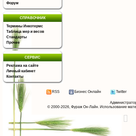
Форум
СПРАВОЧНИК
Термины Инкотермс
Таблица мер и весов
Стандарты
Прочее
СЕРВИС
Реклама на сайте
Личный кабинет
Контакты
RSS
Бизнес Онлайн
Twitter
Администрато
© 2000-2026,
Фураж Он-Лайн
. Использование мат