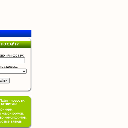
у
 ПО САЙТУ
ово или фразу:
в разделах:
айн - новости,
статистика:
бикорм,
я комбикормов,
во комбикормов,
мовые заводы.