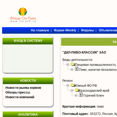
На главную
|
Фураж-Weekly
|
Форумы
|
Объявлени
ВХОД В СИСТЕМУ
Ка
"ДКЛ-ПИВО-КЛАССИК" ЗАО
Виды деятельности:
Пищевая промышленность
Пиво, напитки безалког
НОВОСТИ
Регион:
Южный ФО РФ
Новости рынка кормов
Краснодарский край
Обзоры прессы
Горячий Ключ
Новости компаний
Краткая информация
:
пиво
Почтовый адрес
:
353272, Россия, К
АНАЛИТИКА