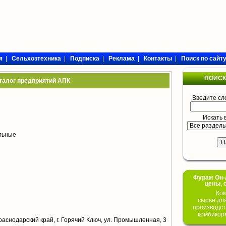
я
|
Сельхозтехника
|
Подписка
|
Реклама
|
Контакты
|
Поиск по сайт
ПОИСК
талог предприятий АПК
Введите сл
Искать 
ольные
Фураж Он-Л
цены, 
Ком
сырье дл
производст
комбикор
раснодарский край, г. Горячий Ключ, ул. Промышленная, 3