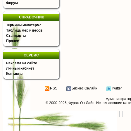
Форум
СПРАВОЧНИК
Термины Инкотермс
Таблица мер и весов
Стандарты
Прочее
СЕРВИС
Реклама на сайте
Личный кабинет
Контакты
RSS
Бизнес Онлайн
Twitter
Администрато
© 2000-2026,
Фураж Он-Лайн
. Использование мат