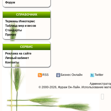
Форум
СПРАВОЧНИК
Термины Инкотермс
Таблица мер и весов
Стандарты
Прочее
СЕРВИС
Реклама на сайте
Личный кабинет
Контакты
RSS
Бизнес Онлайн
Twitter
Администрато
© 2000-2026,
Фураж Он-Лайн
. Использование мат