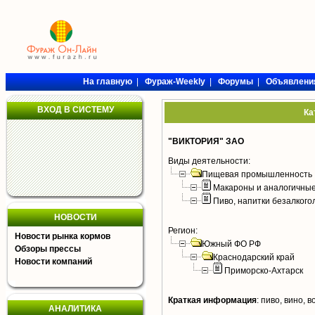
На главную
|
Фураж-Weekly
|
Форумы
|
Объявлени
ВХОД В СИСТЕМУ
Ка
"ВИКТОРИЯ" ЗАО
Виды деятельности:
Пищевая промышленность
Макароны и аналогичны
Пиво, напитки безалког
НОВОСТИ
Регион:
Новости рынка кормов
Южный ФО РФ
Обзоры прессы
Краснодарский край
Новости компаний
Приморско-Ахтарск
Краткая информация
:
пиво, вино, 
АНАЛИТИКА