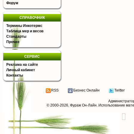
Форум
СПРАВОЧНИК
Термины Инкотермс
Таблица мер и весов
Стандарты
Прочее
СЕРВИС
Реклама на сайте
Личный кабинет
Контакты
RSS
Бизнес Онлайн
Twitter
Администрато
© 2000-2026,
Фураж Он-Лайн
. Использование мат