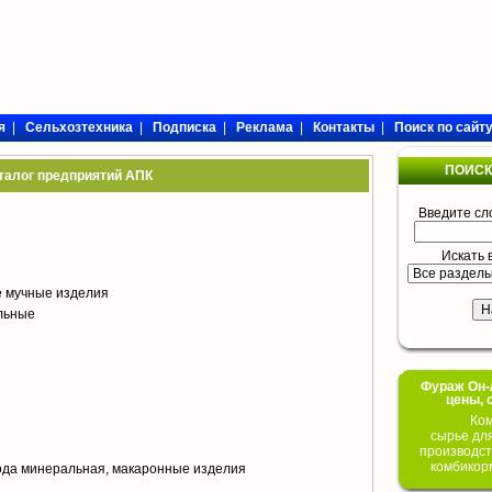
я
|
Сельхозтехника
|
Подписка
|
Реклама
|
Контакты
|
Поиск по сайт
ПОИСК
талог предприятий АПК
Введите сл
Искать 
е мучные изделия
ольные
Фураж Он-Л
цены, 
Ком
сырье дл
производст
комбикор
вода минеральная, макаронные изделия