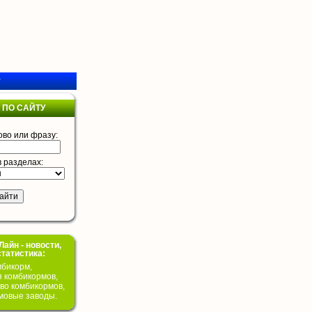
у
 ПО САЙТУ
ово или фразу:
в разделах:
айн - новости,
статистика:
бикорм,
я комбикормов,
во комбикормов,
мовые заводы.