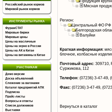
Продукция крупно
Российский рынок кормов
Мясная продук
Мировой рынок кормов
Регион:
ИНСТРУМЕНТЫ РЫНКА
Центральный ФО РФ
ФуражСТАТ
Белгородская обла
Мировые биржи
Валуйки
Мировые цены
Цены на масличные
Цены на зерно в России
Краткая информация
:
мясо
Цены на АК в Китае
блочное, колбасные издели
Цены на витамины в Китае
Почтовый адрес
:
309710, Р
УЧАСТНИКАМ
Суржикова, 112
Демо версии
Телефон
:
(07236) 3-47-49, (
Доска объявлений
Слежение за вагонами
Факс
:
(07236) 3-47-49, (0723
Каталог предприятий АПК
Подписка
Прайс-листы
Вопросы и ответы
Список должников
Вернуться в каталог
Выставки