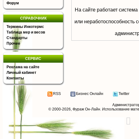
Форум
На сайте работает система
СПРАВОЧНИК
или неработоспособность с
Термины Инкотермс
Таблица мер и весов
aдминистр
Стандарты
Прочее
СЕРВИС
Реклама на сайте
Личный кабинет
Контакты
RSS
Бизнес Онлайн
Twitter
Администрато
© 2000-2026,
Фураж Он-Лайн
. Использование мат