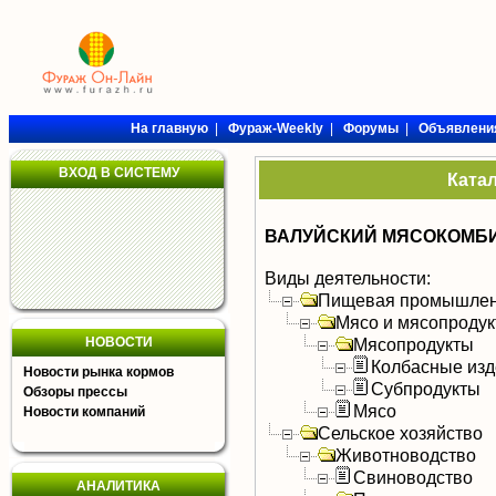
На главную
|
Фураж-Weekly
|
Форумы
|
Объявлени
ВХОД В СИСТЕМУ
Ката
ВАЛУЙСКИЙ МЯСОКОМБИ
Виды деятельности:
Пищевая промышлен
Мясо и мясопроду
НОВОСТИ
Мясопродукты
Колбасные изд
Новости рынка кормов
Субпродукты
Обзоры прессы
Мясо
Новости компаний
Сельское хозяйство
Животноводство
Свиноводство
АНАЛИТИКА