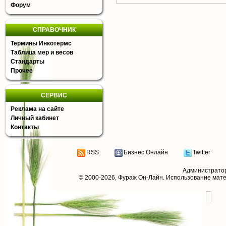
Форум
СПРАВОЧНИК
Термины Инкотермс
Таблица мер и весов
Стандарты
Прочее
СЕРВИС
Реклама на сайте
Личный кабинет
Контакты
RSS
Бизнес Онлайн
Twitter
Администрато
© 2000-2026,
Фураж Он-Лайн
. Использование мат