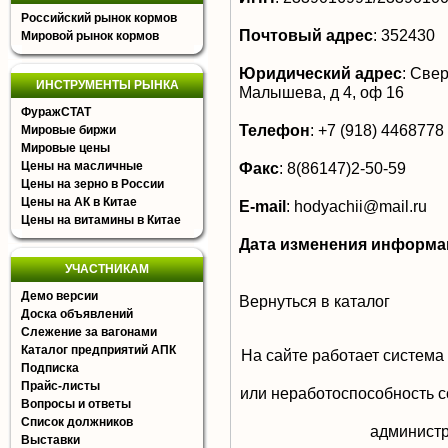
Российский рынок кормов
Почтовый адрес
:
352430
Мировой рынок кормов
Юридический адрес
:
Сверд
ИНСТРУМЕНТЫ РЫНКА
Малышева, д 4, оф 16
ФуражСТАТ
Телефон
:
+7 (918) 4468778
Мировые биржи
Мировые цены
Цены на масличные
Факс
:
8(86147)2-50-59
Цены на зерно в России
Цены на АК в Китае
E-mail
:
hodyachii@mail.ru
Цены на витамины в Китае
Дата изменения информа
УЧАСТНИКАМ
Демо версии
Вернуться в каталог
Доска объявлений
Слежение за вагонами
Каталог предприятий АПК
На сайте работает система
Подписка
Прайс-листы
или неработоспособность с
Вопросы и ответы
Список должников
aдминистр
Выставки