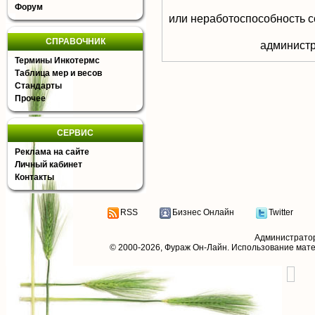
Форум
или неработоспособность с
СПРАВОЧНИК
aдминистр
Термины Инкотермс
Таблица мер и весов
Стандарты
Прочее
СЕРВИС
Реклама на сайте
Личный кабинет
Контакты
RSS
Бизнес Онлайн
Twitter
Администрато
© 2000-2026,
Фураж Он-Лайн
. Использование мат