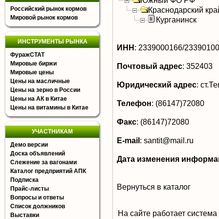
Южный ФО РФ
Российский рынок кормов
Краснодарский кра
Мировой рынок кормов
Курганинск
ИНСТРУМЕНТЫ РЫНКА
ИНН
:
2339000166/2339010
ФуражСТАТ
Мировые биржи
Почтовый адрес
:
352403
Мировые цены
Цены на масличные
Юридический адрес
:
ст.Те
Цены на зерно в России
Цены на АК в Китае
Телефон
:
(86147)72080
Цены на витамины в Китае
Факс
:
(86147)72080
УЧАСТНИКАМ
E-mail
:
santit@mail.ru
Демо версии
Доска объявлений
Дата изменения информа
Слежение за вагонами
Каталог предприятий АПК
Подписка
Вернуться в каталог
Прайс-листы
Вопросы и ответы
Список должников
На сайте работает система
Выставки