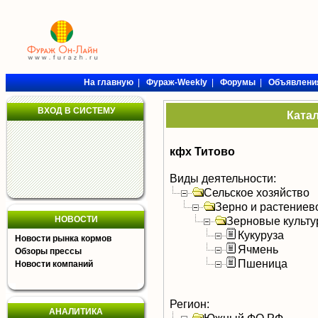
На главную
|
Фураж-Weekly
|
Форумы
|
Объявлени
ВХОД В СИСТЕМУ
Ката
кфх Титово
Виды деятельности:
Сельское хозяйство
Зерно и растениев
НОВОСТИ
Зерновые культ
Кукуруза
Новости рынка кормов
Ячмень
Обзоры прессы
Пшеница
Новости компаний
Регион:
АНАЛИТИКА