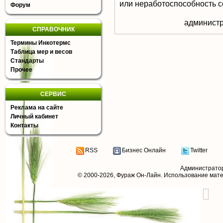
или неработоспособность с
Форум
aдминистр
СПРАВОЧНИК
Термины Инкотермс
Таблица мер и весов
Стандарты
Прочее
СЕРВИС
Реклама на сайте
Личный кабинет
Контакты
RSS
Бизнес Онлайн
Twitter
Администрато
© 2000-2026,
Фураж Он-Лайн
. Использование мат