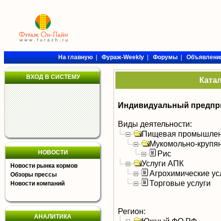
На главную
|
Фураж-Weekly
|
Форумы
|
Объявлени
ВХОД В СИСТЕМУ
Ката
Индивидуальный предпри
Виды деятельности:
Пищевая промышлен
Мукомольно-крупя
НОВОСТИ
Рис
Услуги АПК
Новости рынка кормов
Агрохимические ус
Обзоры прессы
Торговые услуги
Новости компаний
Регион:
АНАЛИТИКА