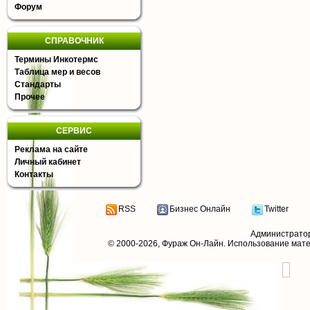
Форум
СПРАВОЧНИК
Термины Инкотермс
Таблица мер и весов
Стандарты
Прочее
СЕРВИС
Реклама на сайте
Личный кабинет
Контакты
RSS
Бизнес Онлайн
Twitter
Администрато
© 2000-2026,
Фураж Он-Лайн
. Использование мат