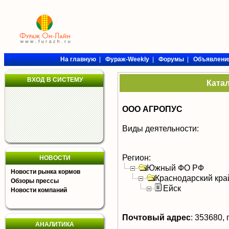
На главную
|
Фураж-Weekly
|
Форумы
|
Объявлени
ВХОД В СИСТЕМУ
Ката
OOO АГРОПУС
Виды деятельности:
Регион:
НОВОСТИ
Южный ФО РФ
Новости рынка кормов
Краснодарский кра
Обзоры прессы
Ейск
Новости компаний
Почтовый адрес
:
353680, г
АНАЛИТИКА