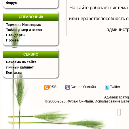
Форум
На сайте работает система
СПРАВОЧНИК
или неработоспособность с
Термины Инкотермс
aдминистр
Таблица мер и весов
Стандарты
Прочее
СЕРВИС
Реклама на сайте
Личный кабинет
Контакты
RSS
Бизнес Онлайн
Twitter
Администрато
© 2000-2026,
Фураж Он-Лайн
. Использование мат