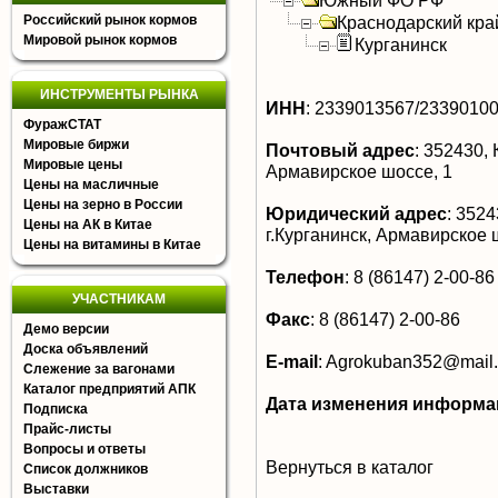
Южный ФО РФ
Российский рынок кормов
Краснодарский кра
Мировой рынок кормов
Курганинск
ИНСТРУМЕНТЫ РЫНКА
ИНН
:
2339013567/2339010
ФуражСТАТ
Мировые биржи
Почтовый адрес
:
352430, К
Мировые цены
Армавирское шоссе, 1
Цены на масличные
Цены на зерно в России
Юридический адрес
:
35243
Цены на АК в Китае
г.Курганинск, Армавирское 
Цены на витамины в Китае
Телефон
:
8 (86147) 2-00-86
УЧАСТНИКАМ
Факс
:
8 (86147) 2-00-86
Демо версии
Доска объявлений
E-mail
:
Agrokuban352@mail.
Слежение за вагонами
Каталог предприятий АПК
Дата изменения информа
Подписка
Прайс-листы
Вопросы и ответы
Вернуться в каталог
Список должников
Выставки