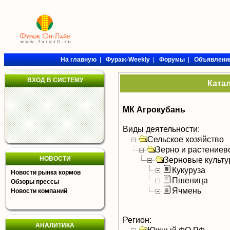
На главную
|
Фураж-Weekly
|
Форумы
|
Объявлени
ВХОД В СИСТЕМУ
Ката
МК Агрокубань
Виды деятельности:
Сельское хозяйство
Зерно и растениев
НОВОСТИ
Зерновые культ
Кукуруза
Новости рынка кормов
Пшеница
Обзоры прессы
Ячмень
Новости компаний
Регион:
АНАЛИТИКА