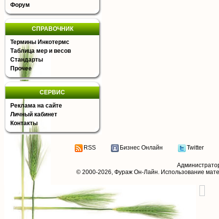
Форум
СПРАВОЧНИК
Термины Инкотермс
Таблица мер и весов
Стандарты
Прочее
СЕРВИС
Реклама на сайте
Личный кабинет
Контакты
RSS
Бизнес Онлайн
Twitter
Администрато
© 2000-2026,
Фураж Он-Лайн
. Использование мат