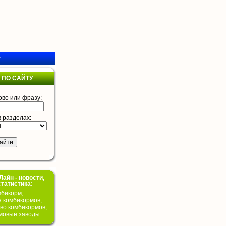
у
 ПО САЙТУ
ово или фразу:
в разделах:
айн - новости,
статистика:
бикорм,
я комбикормов,
во комбикормов,
мовые заводы.