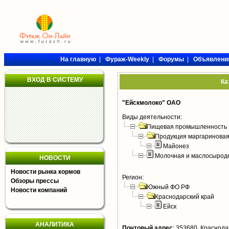
На главную
|
Фураж-Weekly
|
Форумы
|
Объявлени
ВХОД В СИСТЕМУ
Ка
"Ейскмолоко" ОАО
Виды деятельности:
Пищевая промышленность
Продукция маргариновая
Майонез
Молочная и маслосырод
НОВОСТИ
Новости рынка кормов
Регион:
Обзоры прессы
Южный ФО РФ
Новости компаний
Краснодарский край
Ейск
АНАЛИТИКА
Почтовый адрес
:
353680, Краснодарс