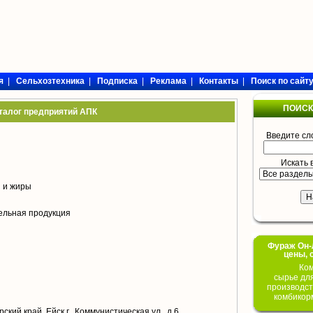
я
|
Сельхозтехника
|
Подписка
|
Реклама
|
Контакты
|
Поиск по сайт
ПОИСК
талог предприятий АПК
Введите сл
Искать 
 и жиры
ельная продукция
Фураж Он-Л
цены, 
Ком
сырье дл
производст
комбикор
кий край, Ейск г., Коммунистическая ул., д.6