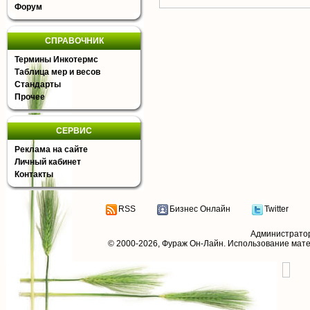
Форум
СПРАВОЧНИК
Термины Инкотермс
Таблица мер и весов
Стандарты
Прочее
СЕРВИС
Реклама на сайте
Личный кабинет
Контакты
RSS
Бизнес Онлайн
Twitter
Администрато
© 2000-2026,
Фураж Он-Лайн
. Использование мат