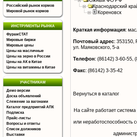
Южный ФО РФ
Российский рынок кормов
Краснодарский кра
Мировой рынок кормов
Кореновск
ИНСТРУМЕНТЫ РЫНКА
Краткая информация
:
мас
ФуражСТАТ
Мировые биржи
Почтовый адрес
:
353150, Р
Мировые цены
ул. Маяковского, 5-а
Цены на масличные
Цены на зерно в России
Телефон
:
(86142) 3-60-55, 
Цены на АК в Китае
Цены на витамины в Китае
Факс
:
(86142) 3-35-42
УЧАСТНИКАМ
Демо версии
Вернуться в каталог
Доска объявлений
Слежение за вагонами
Каталог предприятий АПК
На сайте работает система
Подписка
Прайс-листы
или неработоспособность с
Вопросы и ответы
Список должников
aдминистр
Выставки