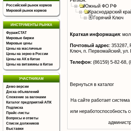
Регион:
Российский рынок кормов
Южный ФО РФ
Мировой рынок кормов
Краснодарский кра
Горячий Ключ
ИНСТРУМЕНТЫ РЫНКА
ФуражСТАТ
Краткая информация
:
мол
Мировые биржи
Мировые цены
Почтовый адрес
:
353287, Р
Цены на масличные
Ключ, п. Первомайский, ул. 
Цены на зерно в России
Цены на АК в Китае
Телефон
:
(86159) 5-82-68, 
Цены на витамины в Китае
УЧАСТНИКАМ
Вернуться в каталог
Демо версии
Доска объявлений
Слежение за вагонами
На сайте работает система
Каталог предприятий АПК
Подписка
или неработоспособность с
Прайс-листы
Вопросы и ответы
aдминистр
Список должников
Выставки