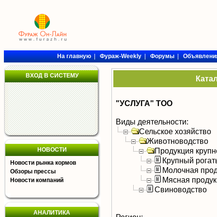
На главную
|
Фураж-Weekly
|
Форумы
|
Объявлени
ВХОД В СИСТЕМУ
Ката
"УСЛУГА" ТОО
Виды деятельности:
Сельское хозяйство
Животноводство
НОВОСТИ
Продукция крупно
Крупный рогат
Новости рынка кормов
Молочная прод
Обзоры прессы
Мясная продук
Новости компаний
Свиноводство
АНАЛИТИКА