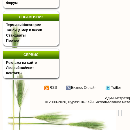
Форум
СПРАВОЧНИК
Термины Инкотермс
Таблица мер и весов
Стандарты
Прочее
СЕРВИС
Реклама на сайте
Личный кабинет
Контакты
RSS
Бизнес Онлайн
Twitter
Администрато
© 2000-2026,
Фураж Он-Лайн
. Использование мат