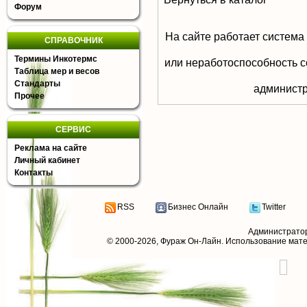
Форум
На сайте работает система
СПРАВОЧНИК
Термины Инкотермс
или неработоспособность с
Таблица мер и весов
Стандарты
aдминистр
Прочее
СЕРВИС
Реклама на сайте
Личный кабинет
Контакты
RSS
Бизнес Онлайн
Twitter
Администрато
© 2000-2026,
Фураж Он-Лайн
. Использование мат