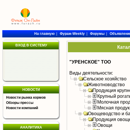
На главную
|
Фураж-Weekly
|
Форумы
|
Объявлени
ВХОД В СИСТЕМУ
Ката
"УРЕНСКОЕ" ТОО
Виды деятельности:
Сельское хозяйство
Животноводство
НОВОСТИ
Продукция крупно
Крупный рогат
Новости рынка кормов
Молочная прод
Обзоры прессы
Мясная продук
Новости компаний
Овощеводство и б
Продукция овощ
Овощи
АНАЛИТИКА