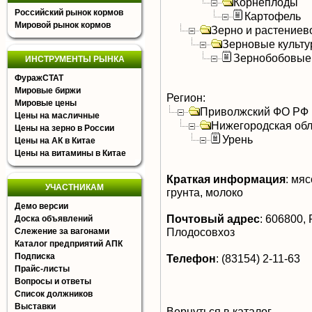
Корнеплоды
Российский рынок кормов
Картофель
Мировой рынок кормов
Зерно и растениев
Зерновые культ
Зернобобовые
ИНСТРУМЕНТЫ РЫНКА
ФуражСТАТ
Мировые биржи
Регион:
Мировые цены
Приволжский ФО РФ
Цены на масличные
Нижегородская обл
Цены на зерно в России
Урень
Цены на АК в Китае
Цены на витамины в Китае
Краткая информация
:
мясо
УЧАСТНИКАМ
грунта, молоко
Демо версии
Почтовый адрес
:
606800, Р
Доска объявлений
Плодосовхоз
Слежение за вагонами
Каталог предприятий АПК
Подписка
Телефон
:
(83154) 2-11-63
Прайс-листы
Вопросы и ответы
Список должников
Выставки
Вернуться в каталог