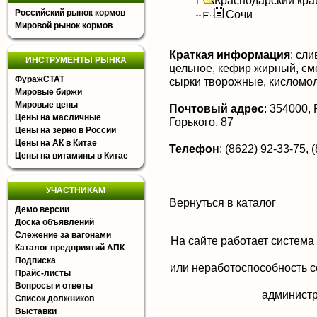
Краснодарский кра
Российский рынок кормов
Сочи
Мировой рынок кормов
Краткая информация
:
слив
ИНСТРУМЕНТЫ РЫНКА
цельное, кефир жирный, сме
ФуражСТАТ
сырки творожные, кисломо
Мировые биржи
Мировые цены
Почтовый адрес
:
354000, Р
Цены на масличные
Горького, 87
Цены на зерно в России
Цены на АК в Китае
Телефон
:
(8622) 92-33-75, (
Цены на витамины в Китае
УЧАСТНИКАМ
Вернуться в каталог
Демо версии
Доска объявлений
Слежение за вагонами
На сайте работает система
Каталог предприятий АПК
Подписка
или неработоспособность с
Прайс-листы
Вопросы и ответы
aдминистр
Список должников
Выставки