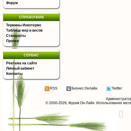
Форум
СПРАВОЧНИК
Термины Инкотермс
Таблица мер и весов
Стандарты
Прочее
СЕРВИС
Реклама на сайте
Личный кабинет
Контакты
RSS
Бизнес Онлайн
Twitter
Администрато
© 2000-2026,
Фураж Он-Лайн
. Использование мат