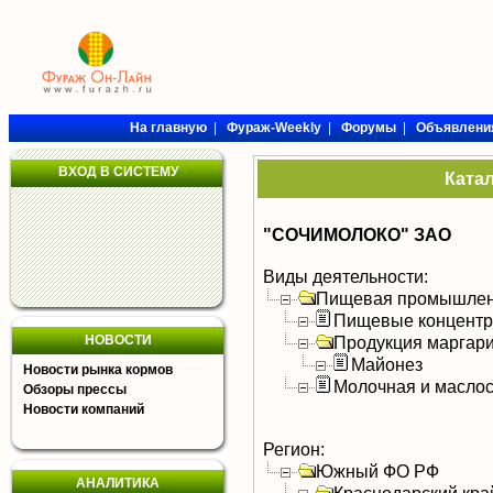
На главную
|
Фураж-Weekly
|
Форумы
|
Объявлени
ВХОД В СИСТЕМУ
Ката
"СОЧИМОЛОКО" ЗАО
Виды деятельности:
Пищевая промышлен
Пищевые концентра
НОВОСТИ
Продукция маргар
Майонез
Новости рынка кормов
Молочная и масло
Обзоры прессы
Новости компаний
Регион:
Южный ФО РФ
АНАЛИТИКА