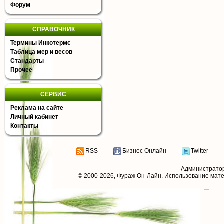
Форум
СПРАВОЧНИК
Термины Инкотермс
Таблица мер и весов
Стандарты
Прочее
СЕРВИС
Реклама на сайте
Личный кабинет
Контакты
RSS
Бизнес Онлайн
Twitter
Администрато
© 2000-2026,
Фураж Он-Лайн
. Использование мат