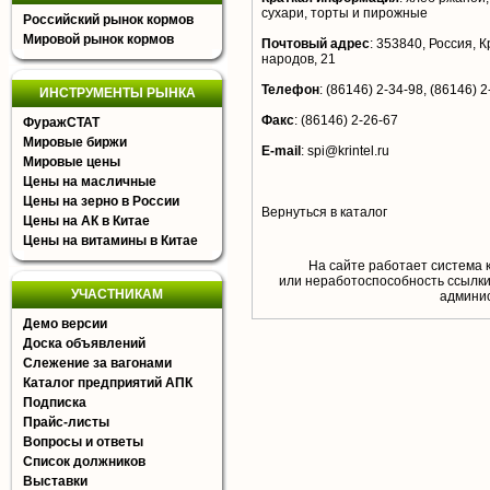
сухари, торты и пирожные
Российский рынок кормов
Мировой рынок кормов
Почтовый адрес
:
353840, Россия, К
народов, 21
Телефон
:
(86146) 2-34-98, (86146) 2
ИНСТРУМЕНТЫ РЫНКА
Факс
:
(86146) 2-26-67
ФуражСТАТ
Мировые биржи
E-mail
:
spi@krintel.ru
Мировые цены
Цены на масличные
Цены на зерно в России
Вернуться в каталог
Цены на АК в Китае
Цены на витамины в Китае
На сайте работает система 
или неработоспособность ссылки,
УЧАСТНИКАМ
aдминис
Демо версии
Доска объявлений
Слежение за вагонами
Каталог предприятий АПК
Подписка
Прайс-листы
Вопросы и ответы
Список должников
Выставки