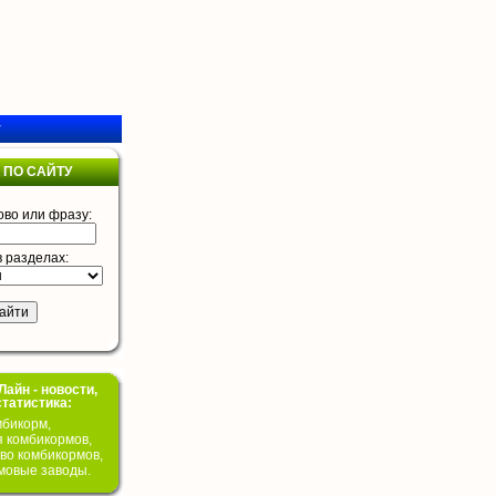
у
 ПО САЙТУ
ово или фразу:
в разделах:
айн - новости,
статистика:
бикорм,
я комбикормов,
во комбикормов,
мовые заводы.