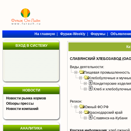
На главную
|
Фураж-Weekly
|
Форумы
|
Объявлени
ВХОД В СИСТЕМУ
Ка
СЛАВЯНСКИЙ ХЛЕБОЗАВОД (ОАО
Виды деятельности:
Пищевая промышленность
Хлебобулочные и мучные
Кондитерские издели
Хлеб и хлебобулочны
НОВОСТИ
Новости рынка кормов
Регион:
Обзоры прессы
Южный ФО РФ
Новости компаний
Краснодарский край
Славянск-на-Кубани
АНАЛИТИКА
Краткая информация
:
хлеб ржаной,