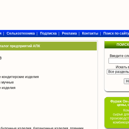
я
|
Сельхозтехника
|
Подписка
|
Реклама
|
Контакты
|
Поиск по сайт
ПОИСК
талог предприятий АПК
Введите сл
)
Искать 
 кондитерские изделия
я мучные
е изделия
Фураж Он-Л
цены, 
Ком
сырье дл
производст
комбикор
 булочные изделия, бараночные изделия, пряники,