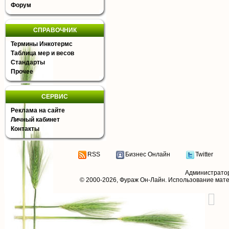
Форум
СПРАВОЧНИК
Термины Инкотермс
Таблица мер и весов
Стандарты
Прочее
СЕРВИС
Реклама на сайте
Личный кабинет
Контакты
RSS
Бизнес Онлайн
Twitter
Администрато
© 2000-2026,
Фураж Он-Лайн
. Использование мат