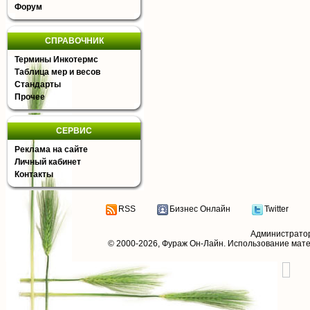
Форум
СПРАВОЧНИК
Термины Инкотермс
Таблица мер и весов
Стандарты
Прочее
СЕРВИС
Реклама на сайте
Личный кабинет
Контакты
RSS
Бизнес Онлайн
Twitter
Администрато
© 2000-2026,
Фураж Он-Лайн
. Использование мат