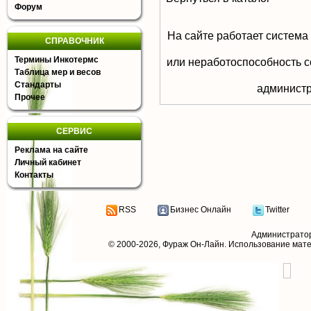
Форум
На сайте работает система
СПРАВОЧНИК
Термины Инкотермс
или неработоспособность с
Таблица мер и весов
Стандарты
aдминистр
Прочее
СЕРВИС
Реклама на сайте
Личный кабинет
Контакты
RSS
Бизнес Онлайн
Twitter
Администрато
© 2000-2026,
Фураж Он-Лайн
. Использование мат