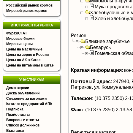
Мукомольно-крупя
Российский рынок кормов
Мука продоволь
Мировой рынок кормов
Хлебобулочные и м
Хлеб и хлебобул
ИНСТРУМЕНТЫ РЫНКА
ФуражСТАТ
Регион:
Мировые биржи
Ближнее зарубежье
Мировые цены
Беларусь
Цены на масличные
Гомельская обла
Цены на зерно в России
Цены на АК в Китае
Цены на витамины в Китае
Краткая информация
:
конф
УЧАСТНИКАМ
Почтовый адрес
:
247940, Р
Петриков, ул. Коммунальная
Демо версии
Доска объявлений
Телефон
:
(10 375 2350) 2-1
Слежение за вагонами
Каталог предприятий АПК
Факс
:
(10 375 2350) 2-13-58
Подписка
Прайс-листы
Вопросы и ответы
Список должников
Выставки
Вернуться в каталог