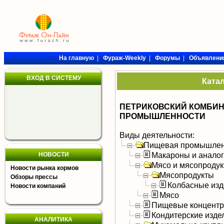
На главную
|
Фураж-Weekly
|
Форумы
|
Объявлени
ВХОД В СИСТЕМУ
Ката
ПЕТРИКОВСКИЙ КОМБИН
ПРОМЫШЛЕННОСТИ
Виды деятельности:
Пищевая промышлен
Макароны и анало
НОВОСТИ
Мясо и мясопроду
Новости рынка кормов
Мясопродукты
Обзоры прессы
Колбасные изд
Новости компаний
Мясо
Пищевые концентра
Кондитерские изде
АНАЛИТИКА