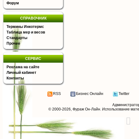
Форум
СПРАВОЧНИК
Термины Инкотермс
Таблица мер и весов
Стандарты
Прочее
СЕРВИС
Реклама на сайте
Личный кабинет
Контакты
RSS
Бизнес Онлайн
Twitter
Администрато
© 2000-2026,
Фураж Он-Лайн
. Использование мат