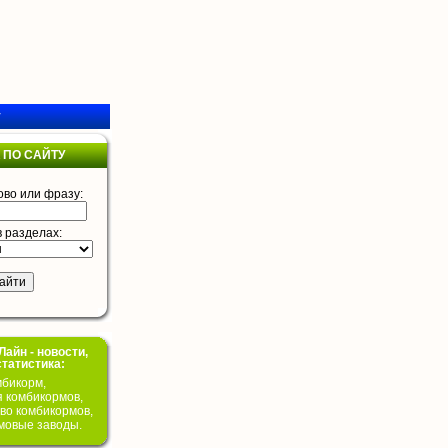
у
 ПО САЙТУ
ово или фразу:
в разделах:
айн - новости,
статистика:
бикорм,
я комбикормов,
во комбикормов,
мовые заводы.