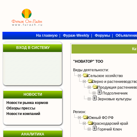
На главную
|
Фураж-Weekly
|
Форумы
|
Объявлени
ВХОД В СИСТЕМУ
Ка
"НОВАТОР" ТОО
Виды деятельности:
Сельское хозяйство
Зерно и растениеводств
Продукция растениев
Подсолнечник
НОВОСТИ
Зерновые культуры
Новости рынка кормов
Обзоры прессы
Регион:
Новости компаний
Южный ФО РФ
Краснодарский край
Горячий Ключ
АНАЛИТИКА