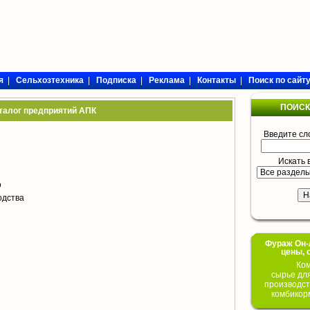
я
|
Сельхозтехника
|
Подписка
|
Реклама
|
Контакты
|
Поиск по сайт
ПОИСК
талог предприятий АПК
Введите сл
Искать 
о
одства
Фураж Он-Л
цены, 
Ком
сырье дл
производст
комбикор