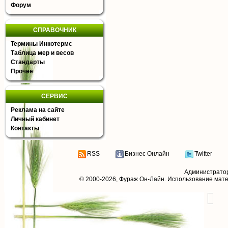
Форум
СПРАВОЧНИК
Термины Инкотермс
Таблица мер и весов
Стандарты
Прочее
СЕРВИС
Реклама на сайте
Личный кабинет
Контакты
RSS
Бизнес Онлайн
Twitter
Администрато
© 2000-2026,
Фураж Он-Лайн
. Использование мат