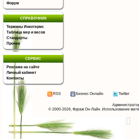
Форум
СПРАВОЧНИК
Термины Инкотермс
Таблица мер и весов
Стандарты
Прочее
СЕРВИС
Реклама на сайте
Личный кабинет
Контакты
RSS
Бизнес Онлайн
Twitter
Администрато
© 2000-2026,
Фураж Он-Лайн
. Использование мат