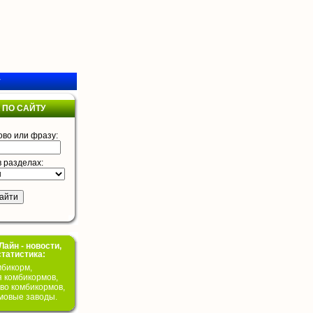
у
 ПО САЙТУ
ово или фразу:
в разделах:
айн - новости,
статистика:
бикорм,
я комбикормов,
во комбикормов,
мовые заводы.