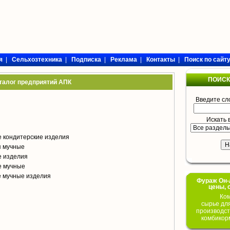
я
|
Сельхозтехника
|
Подписка
|
Реклама
|
Контакты
|
Поиск по сайт
ПОИСК
талог предприятий АПК
Введите сл
Искать 
 кондитерские изделия
я мучные
е изделия
е мучные
е мучные изделия
Фураж Он-Л
цены, 
Ком
сырье дл
производст
комбикор