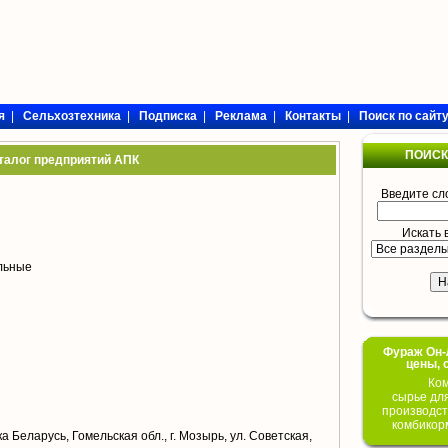
я
|
Сельхозтехника
|
Подписка
|
Реклама
|
Контакты
|
Поиск по сайт
ПОИСК
талог предприятий АПК
Введите сл
Искать 
ольные
Фураж Он-Л
цены, 
Ком
сырье дл
производст
комбикор
 Беларусь, Гомельская обл., г. Мозырь, ул. Советская,