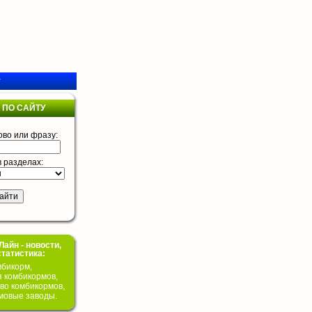
у
 ПО САЙТУ
ово или фразу:
в разделах:
айн - новости,
статистика:
бикорм,
я комбикормов,
во комбикормов,
мовые заводы.