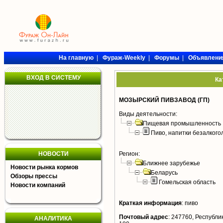
На главную
|
Фураж-Weekly
|
Форумы
|
Объявлени
ВХОД В СИСТЕМУ
Ка
МОЗЫРСКИЙ ПИВЗАВОД (ГП)
Виды деятельности:
Пищевая промышленность
Пиво, напитки безалког
НОВОСТИ
Регион:
Ближнее зарубежье
Новости рынка кормов
Беларусь
Обзоры прессы
Гомельская область
Новости компаний
Краткая информация
:
пиво
Почтовый адрес
:
247760, Республика
АНАЛИТИКА