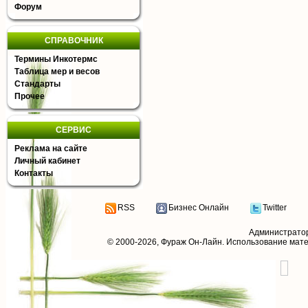
Форум
СПРАВОЧНИК
Термины Инкотермс
Таблица мер и весов
Стандарты
Прочее
СЕРВИС
Реклама на сайте
Личный кабинет
Контакты
RSS
Бизнес Онлайн
Twitter
Администрато
© 2000-2026,
Фураж Он-Лайн
. Использование мат