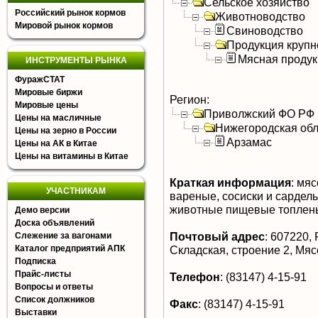
Сельское хозяйство
Российский рынок кормов
Животноводство
Мировой рынок кормов
Свиноводство
Продукция крупно
Мясная продук
ИНСТРУМЕНТЫ РЫНКА
ФуражСТАТ
Мировые биржи
Регион:
Мировые цены
Приволжский ФО РФ
Цены на масличные
Нижегородская обл
Цены на зерно в России
Арзамас
Цены на АК в Китае
Цены на витамины в Китае
Краткая информация
:
мясо
УЧАСТНИКАМ
вареные, сосиски и сардел
животные пищевые топлен
Демо версии
Доска объявлений
Почтовый адрес
:
607220, Р
Слежение за вагонами
Каталог предприятий АПК
Складская, строение 2, Мя
Подписка
Прайс-листы
Телефон
:
(83147) 4-15-91
Вопросы и ответы
Список должников
Факс
:
(83147) 4-15-91
Выставки