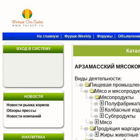
На главную
|
Фураж-Weekly
|
Форумы
|
Объявлени
ВХОД В СИСТЕМУ
Ката
АРЗАМАССКИЙ МЯСОКОМ
Виды деятельности:
Пищевая промышлен
Мясо и мясопроду
НОВОСТИ
Мясопродукты
Полуфабрикат
Новости рынка кормов
Колбасные изд
Обзоры прессы
Субпродукты
Новости компаний
Мясо
Продукция маргар
Жиры животные
АНАЛИТИКА