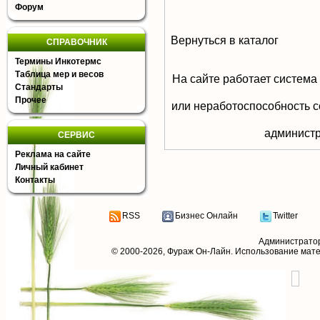
Форум
Вернуться в каталог
СПРАВОЧНИК
Термины Инкотермс
Таблица мер и весов
На сайте работает система
Стандарты
Прочее
или неработоспособность с
aдминистр
СЕРВИС
Реклама на сайте
Личный кабинет
Контакты
RSS
Бизнес Онлайн
Twitter
Администрато
© 2000-2026,
Фураж Он-Лайн
. Использование мат