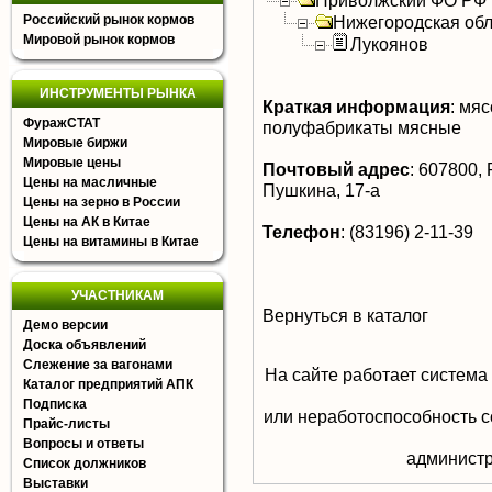
Приволжский ФО РФ
Российский рынок кормов
Нижегородская обл
Мировой рынок кормов
Лукоянов
ИНСТРУМЕНТЫ РЫНКА
Краткая информация
:
мясо
ФуражСТАТ
полуфабрикаты мясные
Мировые биржи
Мировые цены
Почтовый адрес
:
607800, Р
Цены на масличные
Пушкина, 17-а
Цены на зерно в России
Цены на АК в Китае
Телефон
:
(83196) 2-11-39
Цены на витамины в Китае
УЧАСТНИКАМ
Вернуться в каталог
Демо версии
Доска объявлений
Слежение за вагонами
На сайте работает система
Каталог предприятий АПК
Подписка
или неработоспособность с
Прайс-листы
Вопросы и ответы
aдминистр
Список должников
Выставки