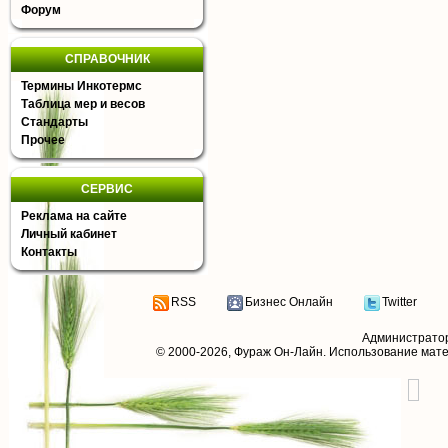
Форум
СПРАВОЧНИК
Термины Инкотермс
Таблица мер и весов
Стандарты
Прочее
СЕРВИС
Реклама на сайте
Личный кабинет
Контакты
RSS
Бизнес Онлайн
Twitter
Администрато
© 2000-2026,
Фураж Он-Лайн
. Использование мат