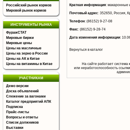
Краткая информация
:
макаронные и
Российский рынок кормов
Мировой рынок кормов
Почтовый адрес
:
352650, Россия, К
Телефон
:
(86152) 9-27-08
ИНСТРУМЕНТЫ РЫНКА
Факс
:
(86152) 9-28-74
ФуражСТАТ
Дата изменения информации
:
10.0
Мировые биржи
Мировые цены
Цены на масличные
Вернуться в каталог
Цены на зерно в России
Цены на АК в Китае
Цены на витамины в Китае
На сайте работает система 
или неработоспособность ссылки,
aдминис
УЧАСТНИКАМ
Демо версии
Доска объявлений
Слежение за вагонами
Каталог предприятий АПК
Подписка
Прайс-листы
Вопросы и ответы
Список должников
Выставки