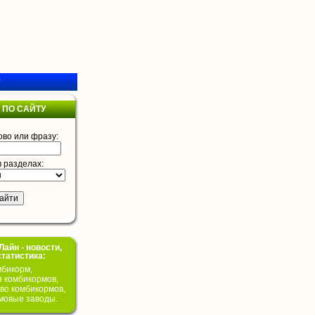
у
 ПО САЙТУ
ово или фразу:
в разделах:
айн - новости,
статистика:
бикорм,
я комбикормов,
во комбикормов,
мовые заводы.