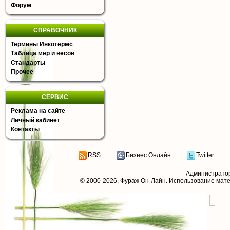
Форум
СПРАВОЧНИК
Термины Инкотермс
Таблица мер и весов
Стандарты
Прочее
СЕРВИС
Реклама на сайте
Личный кабинет
Контакты
RSS
Бизнес Онлайн
Twitter
Администрато
© 2000-2026,
Фураж Он-Лайн
. Использование мат