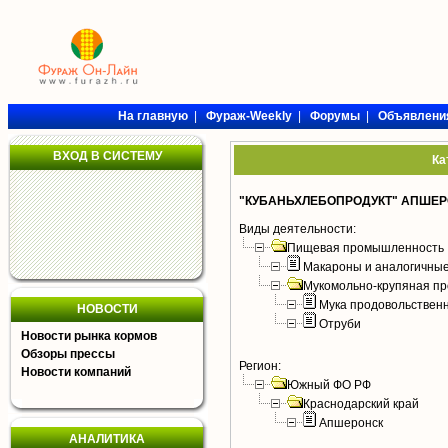
На главную
|
Фураж-Weekly
|
Форумы
|
Объявлени
ВХОД В СИСТЕМУ
Ка
"КУБАНЬХЛЕБОПРОДУКТ" АПШЕР
Виды деятельности:
Пищевая промышленность
Макароны и аналогичны
Мукомольно-крупяная пр
Мука продовольствен
НОВОСТИ
Отруби
Новости рынка кормов
Обзоры прессы
Регион:
Новости компаний
Южный ФО РФ
Краснодарский край
Апшеронск
АНАЛИТИКА