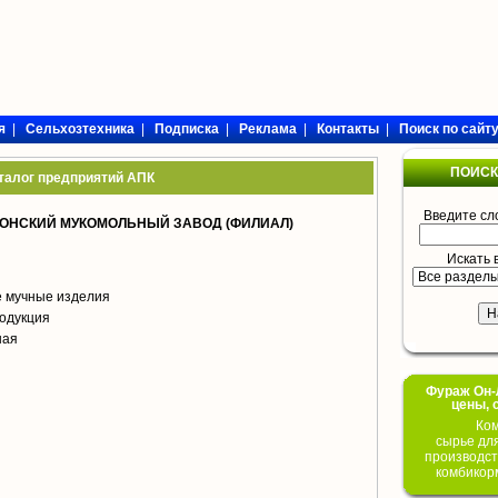
я
|
Сельхозтехника
|
Подписка
|
Реклама
|
Контакты
|
Поиск по сайт
ПОИСК
талог предприятий АПК
Введите сл
ОНСКИЙ МУКОМОЛЬНЫЙ ЗАВОД (ФИЛИАЛ)
Искать 
е мучные изделия
одукция
ная
Фураж Он-Л
цены, 
Ком
сырье дл
производст
комбикор