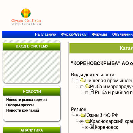
На главную
|
Фураж-Weekly
|
Форумы
|
Объявлени
ВХОД В СИСТЕМУ
Ката
"КОРЕНОВСКРЫБА" АО о.
Виды деятельности:
Пищевая промышлен
Рыба и морепроду
НОВОСТИ
Рыба и рыбная п
Новости рынка кормов
Обзоры прессы
Регион:
Новости компаний
Южный ФО РФ
Краснодарский кра
Кореновск
АНАЛИТИКА