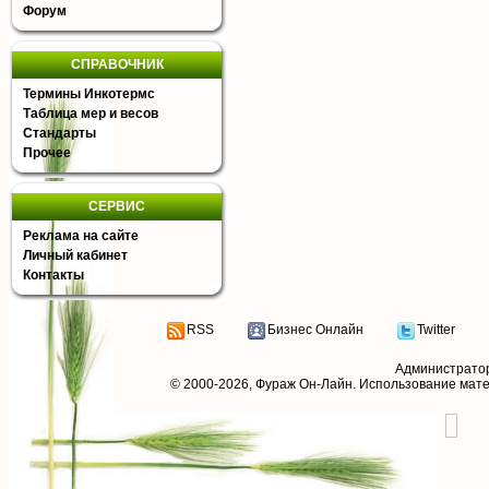
Форум
СПРАВОЧНИК
Термины Инкотермс
Таблица мер и весов
Стандарты
Прочее
СЕРВИС
Реклама на сайте
Личный кабинет
Контакты
RSS
Бизнес Онлайн
Twitter
Администрато
© 2000-2026,
Фураж Он-Лайн
. Использование мат