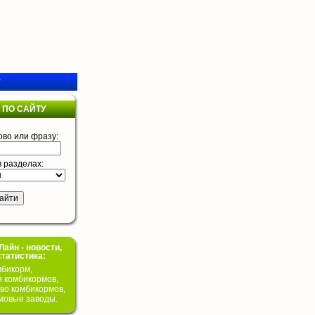
у
 ПО САЙТУ
ово или фразу:
в разделах:
айн - новости,
статистика:
бикорм,
я комбикормов,
во комбикормов,
мовые заводы.