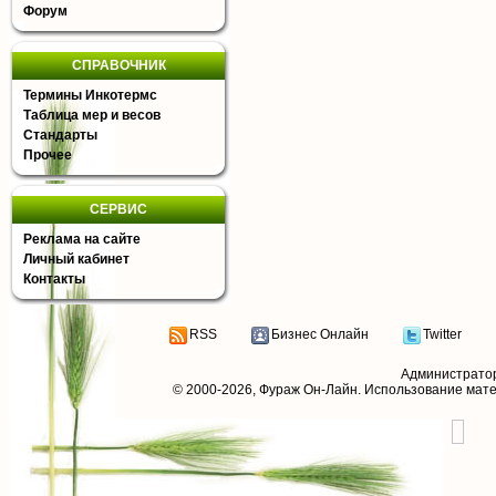
Форум
СПРАВОЧНИК
Термины Инкотермс
Таблица мер и весов
Стандарты
Прочее
СЕРВИС
Реклама на сайте
Личный кабинет
Контакты
RSS
Бизнес Онлайн
Twitter
Администрато
© 2000-2026,
Фураж Он-Лайн
. Использование мат