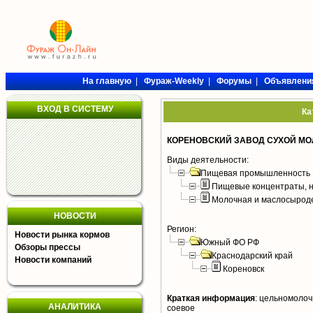
На главную
|
Фураж-Weekly
|
Форумы
|
Объявлени
ВХОД В СИСТЕМУ
Ка
КОРЕНОВСКИЙ ЗАВОД СУХОЙ М
Виды деятельности:
Пищевая промышленность
Пищевые концентраты, н
Молочная и маслосырод
НОВОСТИ
Регион:
Новости рынка кормов
Южный ФО РФ
Обзоры прессы
Краснодарский край
Новости компаний
Кореновск
Краткая информация
:
цельномолочн
АНАЛИТИКА
соевое