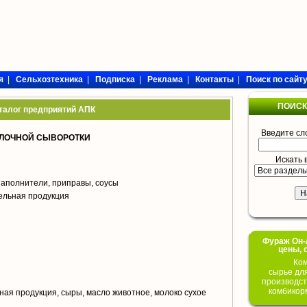
я
|
Сельхозтехника
|
Подписка
|
Реклама
|
Контакты
|
Поиск по сайт
ПОИСК
талог предприятий АПК
Введите сл
ОЛОЧНОЙ СЫВОРОТКИ
Искать 
аполнители, приправы, соусы
ельная продукция
Фураж Он-Л
цены, 
Ком
сырье дл
производст
комбикор
ая продукция, сыры, масло животное, молоко сухое